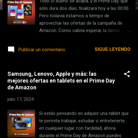
Todo lo bueno se acaba, y el Prime Day, que
s
sólo dura dos días, finalizará hoy a las 00:00.
Pero todavía estamos a tiempo de
aprovechar las ofertas de la campaña de
Amazon. Como cabría esperar, la tienda
cuenta con un buen número de ofertas en
dispositivos de Apple , entre los que se
SIGUE LEYENDO
Publicar un comentario
incluye, por supuesto, los iPad . Si estabas
esperando como agua de mayo julio esta
campaña para comprar algún modelo,
Samsung, Lenovo, Apple y más: las
hemos reunido las mejores ofertas en iPad
mejores ofertas en tablets en el Prime Day
durante el Prime Day . Eso sí, las ofertas son
de Amazon
exclusivas para suscriptores Prime, aunque
puedes aprovechar la prueba gratis de 30
julio 17, 2024
días para acceder a ellas. Índice de
Contenidos (6) Las mejores ofertas en iPad
Si estás pensando en adquirir una tablet que
durante el Prime Day, de un vistazo iPad Mini
te permita trabajar, estudiar o entretenerte
iPad (2022) iPad Air (2022) iPad Pro (2022)
en cualquier lugar con facilidad, ahora
Más ofertas Las mejores ofertas en iPad
durante el Prime Day de Amazon puedes