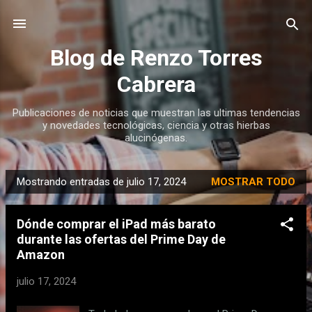
Ir al contenido principal
Blog de Renzo Torres
Cabrera
Publicaciones de noticias que muestran las ultimas tendencias
y novedades tecnológicas, ciencia y otras hierbas
alucinógenas.
Mostrando entradas de julio 17, 2024
MOSTRAR TODO
E
n
Dónde comprar el iPad más barato
t
durante las ofertas del Prime Day de
r
Amazon
a
d
julio 17, 2024
a