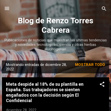
Ir al contenido principal
Blog de Renzo Torres
Cabrera
Publicaciones de noticias que muestran las ultimas tendencias
y novedades tecnológicas, ciencia y otras hierbas
alucinógenas.
Mostrando entradas de diciembre 28,
MOSTRAR TODO
E
2022
n
t
Meta despide al 18% de su plantilla en
r
España. Sus trabajadores se sienten
a
engañados con la decisión según El
d
Confidencial
a
diciembre 28, 2022