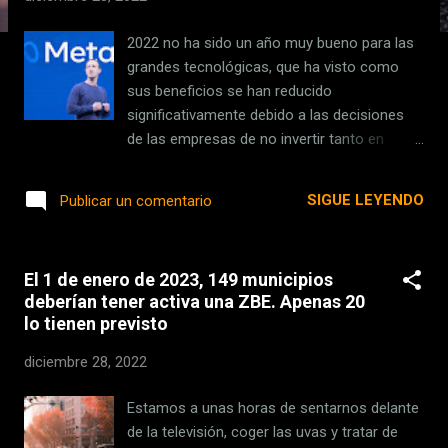
s
2022 no ha sido un año muy bueno para las
grandes tecnológicas, que ha visto como
sus beneficios se han reducido
significativamente debido a las decisiones
de las empresas de no invertir tanto en
publicidad . Facebook es una de esas
empresas que anunció en noviembre el
SIGUE LEYENDO
Publicar un comentario
despido de 11.000 empleados a nivel mundial
, a raíz de la gran pérdida de dinero que ha
tenido, sobre todo con su metaverso ,
El 1 de enero de 2023, 149 municipios
donde han quemado 15.000 millones de
deberían tener activa una ZBE. Apenas 20
dólares. Ante este anuncio, la plantilla en
lo tienen previsto
España sabía que iba a sufrir una
considerable reducción, aunque no estaba
diciembre 28, 2022
para nada clara. Pero finalmente, en la
víspera de Nochebuena se llegó a un
Estamos a unas horas de sentarnos delante
acuerdo para realizar un ERE en Meta
de la televisión, coger las uvas y tratar de