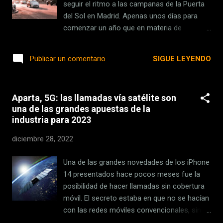
España que afecta al 18% de los 200
seguir el ritmo a las campanas de la Puerta
empleados que operan en nuestro país tanto
del Sol en Madrid. Apenas unos días para
presencialmente como en remoto. Meta
comenzar un año que en materia de
España concede un ERE con muchos
movilidad debería ser el inicio de un buen
beneficios Tal y como ha recogido El
puñado de cambios. Lo cierto es que,
SIGUE LEYENDO
Publicar un comentario
Confidencial , los propios empleados
finalmente, 2023 va a parecerse mucho a
afirman que las condiciones que han
2022. 1 de enero . Fecha en la que las
conseguido sacar de este acuerdo son
ciudades de más de 50.000 habitantes y
realmente beneficiosas para todos...
Aparta, 5G: las llamadas vía satélite son
aquellas con 20.000 habitantes e informes
una de las grandes apuestas de la
desfavorables en la calidad del aire deberían
industria para 2023
contar con una zona de bajas emisiones
(ZBE) en nuestro país. Un día y un año
diciembre 28, 2022
dictado por la Ley de Cambio Climático y
Transición Energética en su artículo 14. 149
Una de las grandes novedades de los iPhone
municipios (los de 50.000 habitantes) que
14 presentados hace pocos meses fue la
para cumplir con lo establecido en la norma
posibilidad de hacer llamadas sin cobertura
aprobada en el mes de mayo del año pasado
móvil. El secreto estaba en que no se hacían
necesitan de una ZBE de forma obligatoria.
con las redes móviles convencionales, sino
Más de año y medio después, apenas 20
vía satélite. Huawei ha comenzado también