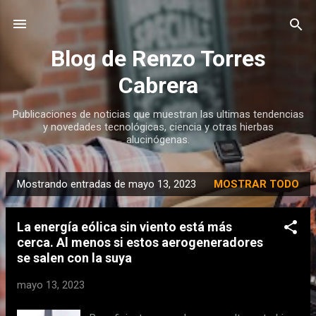
Ir al contenido principal
Blog de Renzo Torres
Cabrera
Publicaciones de noticias que muestran las ultimas tendencias
y novedades tecnológicas, ciencia y otras hierbas
alucinógenas.
Mostrando entradas de mayo 13, 2023
MOSTRAR TODO
E
n
La energía eólica sin viento está más
t
cerca. Al menos si estos aerogeneradores
r
se salen con la suya
a
d
mayo 13, 2023
a