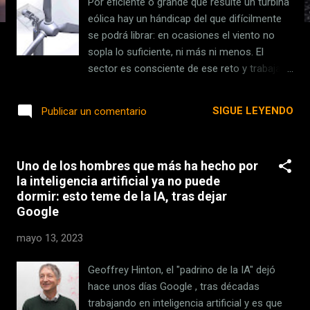
Por eficiente o grande que resulte un turbina
s
eólica hay un hándicap del que difícilmente
se podrá librar: en ocasiones el viento no
sopla lo suficiente, ni más ni menos. El
sector es consciente de ese reto y trabaja
desde hace tiempo en fórmulas que
permitan almacenar la energía sobrante,
SIGUE LEYENDO
Publicar un comentario
como las baterías de hierro-aire , las de
arena o termofotovoltaicas , entre un largo
etcétera que aspira a prestar servicio
Uno de los hombres que más ha hecho por
también a otras renovables, como la solar.
la inteligencia artificial ya no puede
Ahora Optimetron busca ir un paso más allá
dormir: esto teme de la IA, tras dejar
con turbinas capaces de suministrar energía
Google
incluso cuando no hay viento. ¿Cómo? Con
una innovación en su diseño . El dispositivo
mayo 13, 2023
se llama Zired y su clave está en su sistema
de almacenamiento con aire comprimido, lo
Geoffrey Hinton, el "padrino de la IA" dejó
que le permite conservar energía
hace unos días Google , tras décadas
prescindiendo de las baterías externas. Para
trabajando en inteligencia artificial y es que