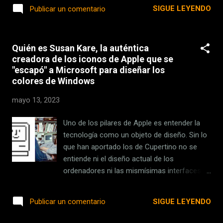
Una de estas alternativas la constituye el
SIGUE LEYENDO
Publicar un comentario
estructura del cerebro, y des...
hidrógeno verde , elemento clave, por
ejemplo, para el plan de descarbonización de
una UE que espera reducir en un 55% las
Quién es Susan Kare, la auténtica
emisiones de CO2 para el 2030. Hidrógeno
creadora de los iconos de Apple que se
verde ibérico. En este contexto, la península
"escapó" a Microsoft para diseñar los
ibérica puede convertirse en el proveedor
colores de Windows
continental de este vector energético
mediante proyectos como el H2Med , que
mayo 13, 2023
conectará España y Portugal con Francia y el
resto países del norte europeo. No obstante,
Uno de los pilares de Apple es entender la
este plan -al que se sumará Alemania-, no
tecnología como un objeto de diseño. Sin lo
es el único que se está desarrollando en
que han aportado los de Cupertino no se
nuestro país. Algunas empresas también
entiende ni el diseño actual de los
están elaborando estrategias dirigidas a la
ordenadores ni las mismísimas interfaces
producción y distribución del hidrógeno
gráficas. Le debemos muchísimo al equipo
verde, como Cepsa. En Xataka CelZa: el plan
original que se encargó de los gráficos del
SIGUE LEYENDO
Publicar un comentario
de España y Portugal par...
Macintosh original y de otros ordenadores
de la época. Pero si hay que recordar a