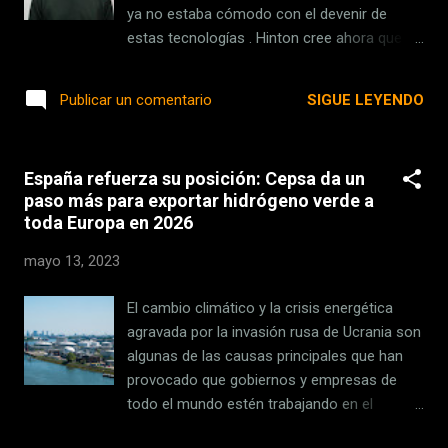
lograrlo emplea un compresor especial
ya no estaba cómodo con el devenir de
localizado en la góndola y que se activa con
estas tecnologías . Hinton cree ahora que la
la rotación de las propias aspas del
inteligencia artificial podría acabar con la
aerogenerador. La clave: el aire comprimido
humanidad. El mismo día que se hizo pública
SIGUE LEYENDO
Publicar un comentario
Gracias a esa rotación el a...
esa información, el hombre le dio una
entrevista a un periodista en la que afirmó
que "lleva meses sin poder dormir" . En
España refuerza su posición: Cepsa da un
Genbeta Google añadirá inteligencia artificial
paso más para exportar hidrógeno verde a
a su buscador: los días de googlear algo y
toda Europa en 2026
ver una lista de enlaces tienen los días
contados En esta entrevista habló de cosas
mayo 13, 2023
muy interesantes . Desde cómo ha sido toda
su trayectoria en el desarrollo de estas
El cambio climático y la crisis energética
tecnologías hasta sus previsiones de cara al
agravada por la invasión rusa de Ucrania son
futuro. Aportaciones esenciales de Hinton a
algunas de las causas principales que han
la IA Hinton, de 75 años, revolucionó la IA no
provocado que gobiernos y empresas de
una sino dos veces: primero con su trabajo
todo el mundo estén trabajando en el
en redes neuronales, una arquitectura
desarrollo de formas alternativas de energía.
informática que se asemeja mucho a la