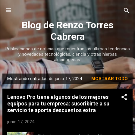
Ir al contenido principal
Blog de Renzo Torres
Cabrera
Publicaciones de noticias que muestran las ultimas tendencias
y novedades tecnológicas, ciencia y otras hierbas
alucinógenas.
Mostrando entradas de junio 17, 2024
MOSTRAR TODO
E
n
Lenovo Pro tiene algunos de los mejores
t
equipos para tu empresa: suscribirte a su
r
servicio te aporta descuentos extra
a
d
junio 17, 2024
a