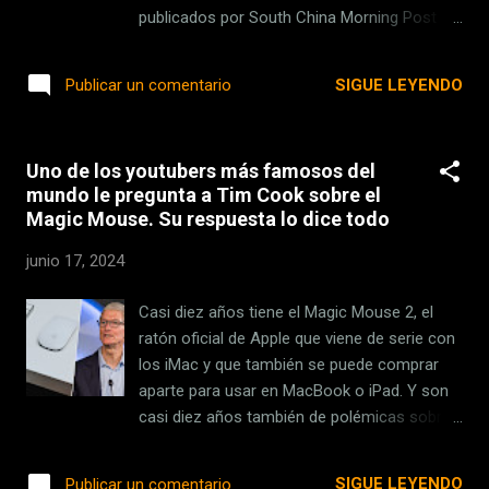
web de Lenovo Pro ya encontramos ofertas
publicados por South China Morning Post .
en productos como los ThinkBook T14 o P1
Por qué es importante . Este hito demuestra
o los ThinkStation P5, podemos conseguir
que la estrategia de Huawei de desarrollar su
SIGUE LEYENDO
Publicar un comentario
precios mucho más atractivos. Lenovo
propia alternativa a Android está dando sus
ThinkBook T14 Por ejemplo, es...
frutos, pese a las restricciones impuestas
por Estados Unidos que le impiden acceder a
Uno de los youtubers más famosos del
tecnologías de origen americano. La
mundo le pregunta a Tim Cook sobre el
creciente adopción local de HarmonyOS es
Magic Mouse. Su respuesta lo dice todo
una muestra de la resiliencia de la empresa
china ante la adversidad. También del fuerte
junio 17, 2024
componente nacionalista del mercado chino,
que a menudo busca favorecer a sus
Casi diez años tiene el Magic Mouse 2, el
empresas locales. Y del respaldo de su
ratón oficial de Apple que viene de serie con
gobierno . En Xataka Tras quedarse sin
los iMac y que también se puede comprar
Google, Huawei parecía condenada al
aparte para usar en MacBook o iPad. Y son
hundimiento. Así ha conseguido dar la vuelta
casi diez años también de polémicas sobre
a su futuro Los datos clave . HarmonyOS ha
su diseño y más en concreto su método de
logrado un 17% de cuota en China,
carga. Y no porque lleve Lightning aún en vez
SIGUE LEYENDO
Publicar un comentario