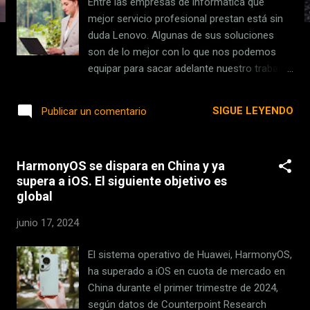
Entre las empresas de informática que
s
mejor servicio profesional prestan está sin
duda Lenovo. Algunas de sus soluciones
son de lo mejor con lo que nos podemos
equipar para sacar adelante nuestro trabajo
y tareas diarias. Y si estás pensando en
estrenar o renovar tu portátil o sobremesa,
SIGUE LEYENDO
Publicar un comentario
este es buen momento, porque la marca
tiene descuentos interesantes que ofrecerte
si te suscribes a su plan Lenovo Pro . Desde
HarmonyOS se dispara en China y ya
el día 25 de junio y hasta el 1 de julio , si nos
supera a iOS. El siguiente objetivo es
damos de alta en Lenovo Pro o ya estamos
global
suscritos, (es una suscripción gratuita que
se puede hacer tanto online como por el
junio 17, 2024
servicio telefónico de la marca), podemos
aprovechar además de las ofertas ya
El sistema operativo de Huawei, HarmonyOS,
disponibles, un 10% extra de descuento en
ha superado a iOS en cuota de mercado en
nuestras compras de la gama profesional.
China durante el primer trimestre de 2024,
Así pues, si tenemos en cuenta que en la
según datos de Counterpoint Research