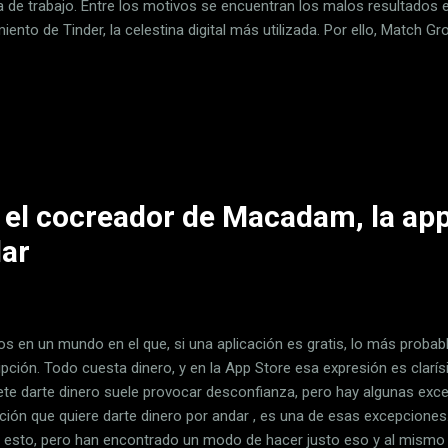
a de trabajo. Entre los motivos se encuentran los malos resultados 
iento de Tinder, la celestina digital más utilizada. Por ello, Match G
iene dos objetivos: atraer a nuevos usuarios, especialmente entre la
ner el auge de Bumble. Las orejas del lobo . Bernard Kim, CEO de M
ón telemática, celebrada hace unas semanas, que el 2022 fue un añ
bajo de las expectativas. Según Kim, a pesar de la disciplina financi
 Group debe dar “pasos decisivos” hacia la restructuración con el obj
el cocreador de Macadam, la app
dar
os en un mundo en el que, si una aplicación es gratis, lo más probab
ipción. Todo cuesta dinero, y en la App Store esa expresión es clarís
te darte dinero suele provocar desconfianza, pero hay algunas ex
ación que quiere darte dinero por andar , es una de esas excepcione
er esto, pero han encontrado un modo de hacer justo eso y al mism