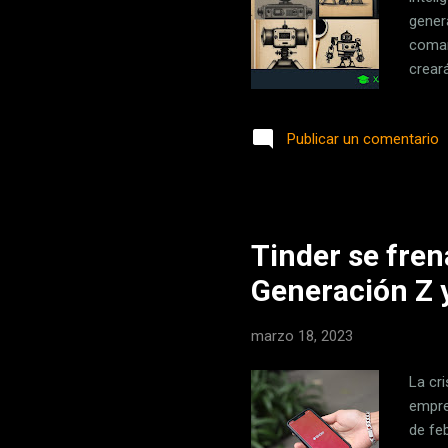
gener
coman
creará
lista
en Xa
Publicar un comentario
que d
Así, 
a emp
Tinder se fren
Generación Z 
marzo 18, 2023
La cr
empre
de feb