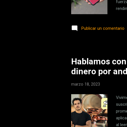
fuerz
rendim
que t
conte
Publicar un comentario
reuni
por de
Match
Hablamos con 
dinero por an
marzo 18, 2023
Vivim
suscr
prome
aplic
al le