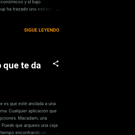
económicos y el bajo
roup ha trazado una estrategia
s generaciones jóvenes , y
atch Group, comunicó en una
SIGUE LEYENDO
o complicado, con resultados
era existente en la compañía,
etivo de gar...
 que te da
le es que esté anclada a una
ima. Cualquier aplicación que
cepciones. Macadam, una
s. Puede que arquees una ceja
o tiempo encontrando un