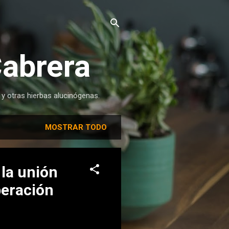
Cabrera
 y otras hierbas alucinógenas.
MOSTRAR TODO
 la unión
peración