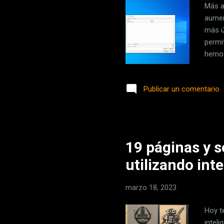
Más a
aumen
más ú
permi
hemos
adici
esto 
Publicar un comentario
adici
la he
estas
19 páginas y s
utilizando inte
marzo 18, 2023
Hoy t
inteli