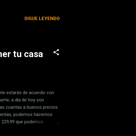
quiera Benjamin Daudignac,
oficial , es terminar con el
SIGUE LEYENDO
icaciones Fitness y todas las
l que llama la atención.
a que la idea les v...
er tu casa
ente estarás de acuerdo con
erte, a día de hoy son
as cuantas a buenos precios.
ventas, podemos hacernos
de 229,99 que podemos
,13 euros en estos