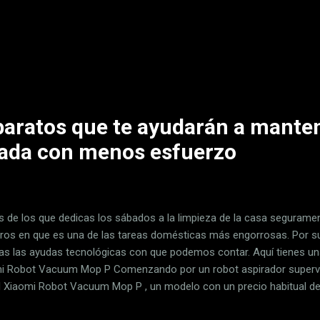
de sostenerse. Solucionando estilo de vida y, de paso, el de quien 
dador de Macadam. El objetivo de Macadam, según leemos en su web 
tarismo . Un objetivo noble, que también persigue Apple con sus apl
dades del Apple Watch , pero el aliciente de darte dinero siempre es e
min Daudignac, uno de los tres fundadores de la compañía, nos coment
baratos que te ayudarán a manten
nada con menos esfuerzo
es de los que dedicas los sábados a la limpieza de la casa seguram
ros en que es una de las tareas domésticas más engorrosas. Por su
s las ayudas tecnológicas con que podemos contar. Aquí tienes un
i Robot Vacuum Mop P Comenzando por un robot aspirador super
l Xiaomi Robot Vacuum Mop P , un modelo con un precio habitual 
trar en Amazon por algo menos de dinero. Concretamente, por 208