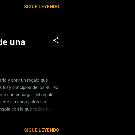
pa), que destaca por contar
SIGUE LEYENDO
00 Pa . Cuenta con un tanque
 Assitant, además de poderse
t Vacuum Mop P - Robot
 de una
io y abrir un regalo que
s 80 y principios de los 90. No
ese que encargar del regalo
ente sin escrúpulos les
nsola con la que todos los
 videojuego en móviles y
el ocio doméstico . ¿Qué fue
SIGUE LEYENDO
? ¿Cómo eran realmente?