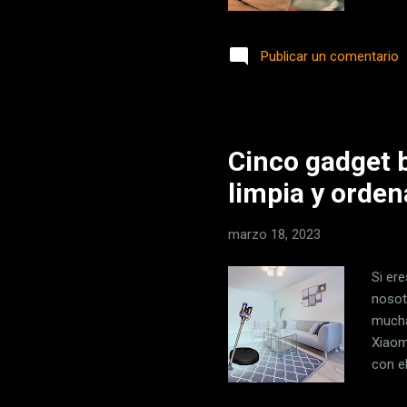
modo 
cofun
Publicar un comentario
seden
activi
Benja
Cinco gadget 
limpia y orde
marzo 18, 2023
Si er
nosot
mucha
Xiaom
con e
encon