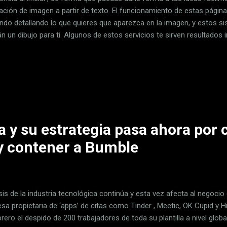
ación de imagen a partir de texto. El funcionamiento de estas páginas
do detallando lo que quieres que aparezca en la imagen, y estos siste
n un dibujo para ti. Algunos de estos servicios te sirven resultados i
mos te permiten usarlos gratuitamente, aunque sea de forma limita
taka Basics, estas son nuestras propuestas, pero si conoces algún 
ebería aparecer en la lista te invitamos a compartirlo con todos en 
todos los lectores podrán beneficiarse del conocimiento de nuestro
ezar con BlueWillow, un sistema de creación de imágenes por...
a y su estrategia pasa ahora por c
y contener a Bumble
isis de la industria tecnológica continúa y esta vez afecta al negoci
sa propietaria de ‘apps’ de citas como Tinder , Meetic, OK Cupid y 
rero el despido de 200 trabajadores de toda su plantilla a nivel global