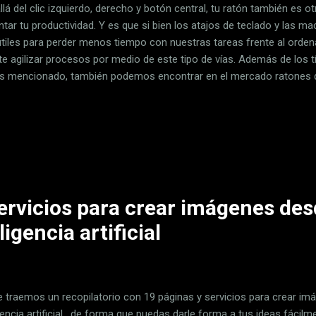
llá del clic izquierdo, derecho y botón central, tu ratón también es 
tar tu productividad. Y es que si bien los atajos de teclado y las m
tiles para perder menos tiempo con nuestras tareas frente al orden
te agilizar procesos por medio de este tipo de vías. Además de los t
 mencionado, también podemos encontrar en el mercado ratones 
onales , ya sea en el lateral o en el propio cuerpo del mismo. Aquell
lo sabrán muy bien, ya que son los ratones gaming los que suelen 
onales. Y si eres de los que cuenta con este tipo de botones pero no
rramienta de la que hablamos en este artículo te acabe convenciendo
 líneas te enseñamos para qué sirve y cómo usar Mouse Manager . Si
ervicios para crear imágenes des
ligencia artificial
e traemos un recopilatorio con 19 páginas y servicios para crear im
gencia artificial , de forma que puedas darle forma a tus ideas fácil