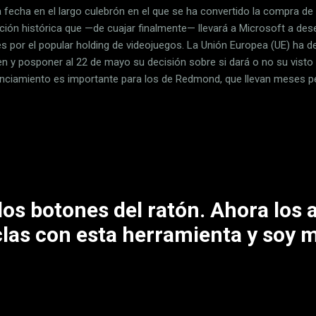
 fecha en el largo culebrón en el que se ha convertido la compra de A
ción histórica que —de cuajar finalmente— llevará a Microsoft a de
es por el popular holding de videojuegos. La Unión Europea (UE) ha 
n y posponer al 22 de mayo su decisión sobre si dará o no su visto 
nciamiento es importante para los de Redmond, que llevan meses pe
ismos que deberán decidir si la compra millonaria dañará al mercado
 de la Comisión Federal de Comercio (FTC), en Inglaterra de la Aut
tencia (CMA) y en la UE de las autoridades reguladoras antimonopo
r casi un mes la fecha límite para trasladar su resolución: en vez de
 previsto, lo harán a finales de mayo. No es la primera vez que Bruse
.
os botones del ratón. Ahora los
clas con esta herramienta y soy 