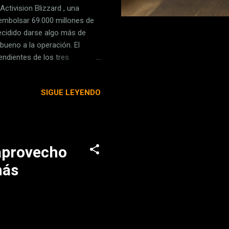
ctivision Blizzard , una
sembolsar 69.000 millones de
decidido darse algo más de
bueno a la operación. El
ndientes de los tres
. En EEUU la decisión está en
oridad de Mercados y
SIGUE LEYENDO
lio, que ahora han decidido
 hacerlo el 25 de abril , como
las retoca el calendario . En
 aprovecho
más