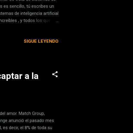
 es sencillo, tú escribes un
mas de inteligencia artificial
ncreíbles , y todos los que
da. Y como decimos siempre
otro servicio que consideres
SIGUE LEYENDO
la sección de comentarios .
s xatakeros. BlueWillow Vamos
aptar a la
o del amor. Match Group,
Hinge anunció el pasado mes
, es decir, el 8% de toda su