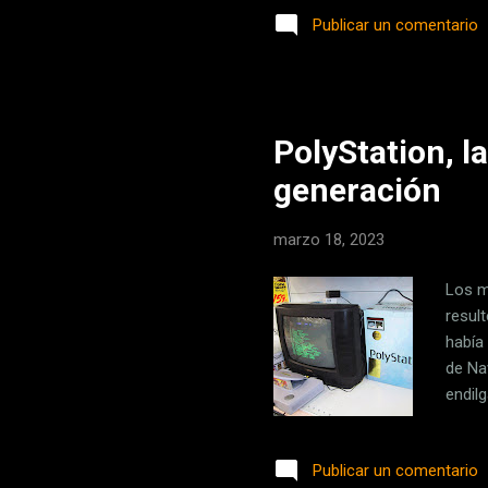
momen
Publicar un comentario
con s
de ag
contr
Aspir
PolyStation, l
generación
marzo 18, 2023
Los m
result
había
de Na
endil
niños
table
Publicar un comentario
de aq