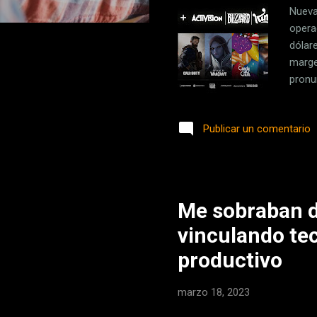
Nueva
opera
dólar
marge
pronu
organ
manos
Publicar un comentario
Compe
aplaza
estaba
novie..
Me sobraban d
vinculando te
productivo
marzo 18, 2023