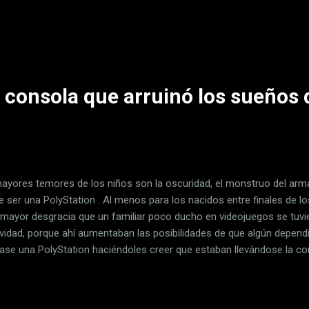
tos. Este robot aspirador es un modelo 2 en 1 (aspira y pasa la mo
istema de navegación láser LDS y por su potencia de succión de 2.1
ua de 550 ml de capacidad y es compatible con Alexa y con Google
olar con el móvil, aprovechando su conectividad WiFi. Xiaomi Robo
ador y fregasuelos con Sistem...
a consola que arruinó los sueños
ayores temores de los niños son la oscuridad, el monstruo del armar
e ser una PolyStation . Al menos para los nacidos entre finales de lo
 mayor desgracia que un familiar poco ducho en videojuegos se tuvi
vidad, porque ahí aumentaban las posibilidades de que algún dependi
gase una PolyStation haciéndoles creer que estaban llevándose la co
 soñaban . Los años duros de PolyStation ya han pasado. El auge del
ts se ha llevado la necesidad de encontrar alternativas baratas para 
uellas funestas consolas que aparentaban ser quien jamás fueron