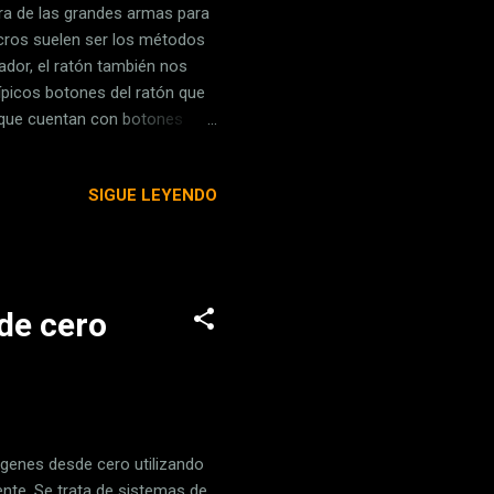
otra de las grandes armas para
acros suelen ser los métodos
ador, el ratón también nos
ípicos botones del ratón que
que cuentan con botones
os amantes de los videojuegos
contar con más botones
SIGUE LEYENDO
 les sacas partido, puede que
 para usarlos. Y es que bajo
 te sobran botones, esta...
de cero
ágenes desde cero utilizando
mente. Se trata de sistemas de