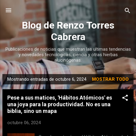
Ir al contenido principal
Blog de Renzo Torres
Cabrera
Publicaciones de noticias que muestran las ultimas tendencias
y novedades tecnológicas, ciencia y otras hierbas
alucinógenas.
Mostrando entradas de octubre 6, 2024
MOSTRAR TODO
E
n
Pese a sus matices, 'Hábitos Atómicos' es
t
una joya para la productividad. No es una
r
biblia, sino un mapa
a
d
octubre 06, 2024
a