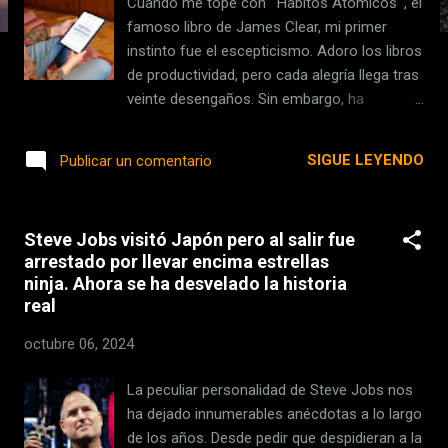
Cuando me topé con ' Hábitos Atómicos ', el
s
famoso libro de James Clear, mi primer
instinto fue el escepticismo. Adoro los libros
de productividad, pero cada alegría llega tras
veinte desengaños. Sin embargo, ha
acabado siendo mi favorito del género. Este
panorama está saturado de gurús del éxito
SIGUE LEYENDO
Publicar un comentario
instantáneo. Son los que suelen usar
palabras como "éxito" en sus títulos y otra
serie de identificadores que no vienen al
Steve Jobs visitó Japón pero al salir fue
caso. James Clear ofrece una propuesta
arrestado por llevar encima estrellas
sólida que parte de la honestidad. Es un
ninja. Ahora se ha desvelado la historia
enfoque realista y factible. No promete
real
milagros, sino progreso gradual para quien
quiera progresar. No obstante, tiene algún
octubre 06, 2024
matiz. Por ejemplo, la trampa del 1% . Clear
insiste en la idea de mejorar un 1% cada día .
La peculiar personalidad de Steve Jobs nos
Es una idea muy atractiva, pero
ha dejado innumerables anécdotas a lo largo
potencialmente engañosa. Si bien la
de los años. Desde pedir que despidieran a la