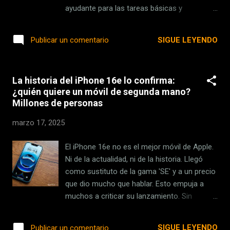
tatuajes . El cofundador de Microsoft
ayudante para las tareas básicas y
reconvertido a filántropo ya adelantó en
automáticas del día a día. Poner alarmas,
2022 que uno de los potenciales sustitutos
establecer recordatorios, trazar rutas
SIGUE LEYENDO
Publicar un comentario
(o más bien, complementos, al menos en
rápidas con Google Maps. Funciones que se
este caso) de los móviles son los tatuajes ...
realizan en unos pocos pasos en las apps, y
que el Asistente podía resolver con un solo
La historia del iPhone 16e lo confirma:
comando de voz. Pero esto ya no es
¿quién quiere un móvil de segunda mano?
suficiente para Google, que quiere que
Millones de personas
Gemini esté en todos lados. La nueva
inteligencia artificial de la compañía será el
marzo 17, 2025
remplazo oficial de Google Assistant, que
dejará de estar disponible en teléfonos a
El iPhone 16e no es el mejor móvil de Apple.
finales de este año. No es una buena noticia.
Ni de la actualidad, ni de la historia. Llegó
Ayudando desde hace casi una década .
como sustituto de la gama 'SE' y a un precio
Google Assistant lleva con nosotros desde
que dio mucho que hablar. Esto empuja a
el año 2016 , y a nivel de funcionalidad
muchos a criticar su lanzamiento. Sin
estaba extremadamente pulido. Permitía
embargo, lejos de lo que la crítica más feroz
interactuar con las aplicaciones tanto
pueda tener en cuenta, se trata de un
SIGUE LEYENDO
Publicar un comentario