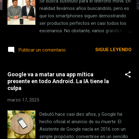
Se busca sustituto para el teléfono móvil. En
s
realidad llevámos años buscándolo, pero es
que los smartphones siguen demostrando
ser productos perfectos en casi todos los
escenarios. No obstante, varios grandes
líderes tecnológicos parecen tener claro que
el móvil tiene fecha de caducidad , y la culpa
SIGUE LEYENDO
Publicar un comentario
la tiene la IA y un potencial cambio en la
forma en la que nos relacionamos con la
tecnología. Elon Musk y Neuralink . El
Google va a matar una app mítica
magnate lleva tiempo tratando de ganar la
presente en todo Android. La IA tiene la
carrera de la IA con su startup xAI y su
culpa
modelo Grok, pero además tiene otra
startup que según él acabará siendo la que
marzo 17, 2025
haga que el móvil desaparezca. Se trata ni
más ni menos que Neuralink , cuyos
Debutó hace casi diez años, y Google ha
implantes podrían convertirse en una opción
hecho oficial el anuncio de su muerte. El
extraordinaria para comunicarnos con
Asistente de Google nacía en 2016 con un
dispositivos tecnológicos. Bill Gates y los
simple propósito: convertirse en un sencillo