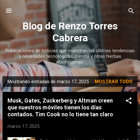
Ir al contenido principal
Blog de Renzo Torres
Cabrera
Publicaciones de noticias que muestran las ultimas tendencias
y novedades tecnológicas, ciencia y otras hierbas
alucinógenas.
Mostrando entradas de marzo 17, 2025
MOSTRAR TODO
E
n
Musk, Gates, Zuckerberg y Altman creen
t
que nuestros móviles tienen los días
r
contados. Tim Cook no lo tiene tan claro
a
d
marzo 17, 2025
a