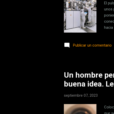
El pu
unos 
ponie
conec
hacia
harin
tenga
Publicar un comentario
esto.
prese
deber
China.
Un hombre pen
buena idea. L
septiembre 07, 2023
Coloc
que s