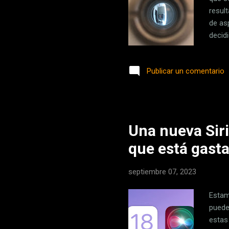
result
de as
decidi
Agenc
insta
Publicar un comentario
caso,
por q
electr
Una nueva Siri
que está gasta
septiembre 07, 2023
Estam
puede
estas