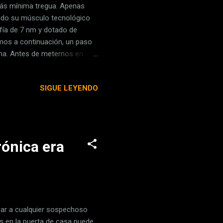
 más mínima tregua. Apenas
bido su músculo tecnológico
fía de 7 nm y dotado de
emos a continuación, un paso
hina. Antes de meternos en
e los últimos días para que
ué papel tiene ASML en todo
SIGUE LEYENDO
0S incorporado en el recién
nes de EEUU y sus aliados
ido así. Está en las manos de
rónica era
abar a cualquier sospechoso
s en la puerta de casa puede