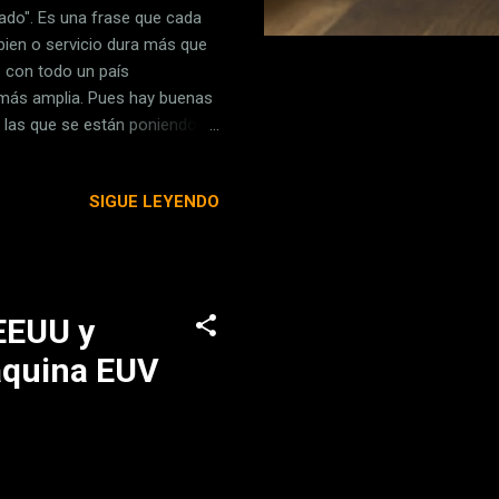
ado". Es una frase que cada
bien o servicio dura más que
: con todo un país
 más amplia. Pues hay buenas
 las que se están poniendo
sando Bizum, desde nuestro
Baleares y Extremadura,
SIGUE LEYENDO
s de Valencia, Burgos o
mplo el Impuesto de Bienes
ta modalidad, se te manda una
 EEUU y
máquina EUV