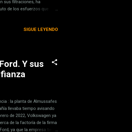
n sus filtraciones, ha
uto de los esfuerzos que
. Esos esfuerzos estarían
ente nos lo deja claro: aunque
SIGUE LEYENDO
ejorar su inteligencia
 entre varios equipos. La
de iOS...
Ford. Y sus
fianza
cia : la planta de Almussafes
añía llevaba tiempo avisando
brero de 2022, Volkswagen ya
rca de la factoría de la firma
Ford, ya que la empresa tiene