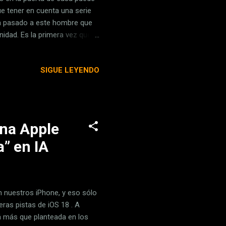
que tener en cuenta una serie
ha pasado a este hombre que
nidad. Es la primera vez que la
ión económica por la
e habían archivado. No es este
SIGUE LEYENDO
 explicamos qué ha ocurrido,
ora de colocar una mirilla
ónica sin v...
una Apple
” en IA
en nuestros iPhone, y eso sólo
eras pistas de iOS 18 . A
á más que planteada en los