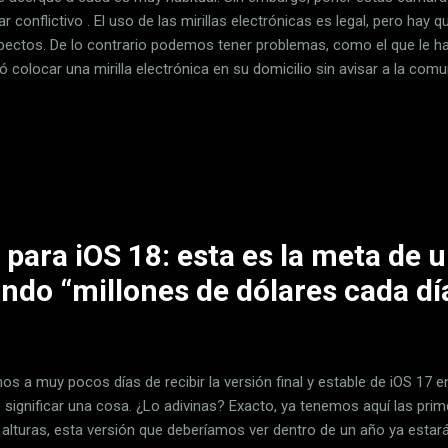
ar conflictivo . El uso de las mirillas electrónicas es legal, pero hay 
pectos. De lo contrario podemos tener problemas, como el que le 
ó colocar una mirilla electrónica en su domicilio sin avisar a la comu
ia Española de Protección de Datos (AEPD) decide aplicar una sanc
lación de una mirilla electrónica. Hasta ahora, la mayoría de casos s
 donde la AEPD ha decidido aplicar una multa de 300 euros . Aquí os
ué se ha impuesto una sanción y qué debemos tener en cuenta a la h
ónica para que no nos pase lo mismo. Se debe instalar la mirilla electr
 para iOS 18: esta es la meta de 
ndo “millones de dólares cada día
os a muy pocos días de recibir la versión final y estable de iOS 17 
 significar una cosa. ¿Lo adivinas? Exacto, ya tenemos aquí las prim
 alturas, esta versión que deberíamos ver dentro de un año ya estar