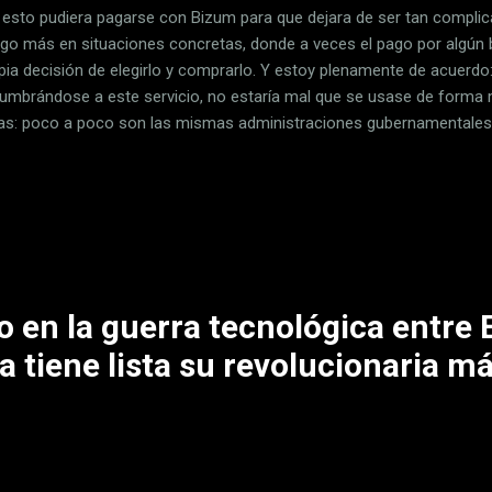
á esto pudiera pagarse con Bizum para que dejara de ser tan complic
igo más en situaciones concretas, donde a veces el pago por algún 
opia decisión de elegirlo y comprarlo. Y estoy plenamente de acuerdo
umbrándose a este servicio, no estaría mal que se usase de forma
ias: poco a poco son las mismas administraciones gubernamentales
ilas al respecto. Ya podemos empezar a pagar algunos impuestos u
o iPhone . No todos los que nos gustarían, pero sí algunos. Galicia, 
ros Los primeros pasos los están dando los ayuntamientos como lo
ño tal y como cuentan desde COPE . Todas las tasas (como por eje
bles o la tasa de basuras) pueden pagarse vía Bizum. Si se elige es
..
o en la guerra tecnológica entre
 tiene lista su revolucionaria 