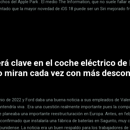
hos del Apple Park . El medio The Information, que no suele fallar e
tado que la mayor novedad de iOS 18 puede ser un Siri mejorado fr
 estaría haciendo mejorando sus algoritmos de inteligencia artificial
o muy ambiciosos. Un esfuerzo de millones de dólares a diario La fu
umores no lo hayan mencionado, en Apple llevan años trabajando en m
cial. "Se gastan millones de dólares cada día" , repartiendo el trabajo
ía quiere que Siri dé un salto de gigante para las futuras versiones 
á clave en el coche eléctrico de 
lo miran cada vez con más descon
unio de 2022 y Ford daba una buena noticia a sus empleados de Valen
ntendría viva . Era una cuestión realmente importante pues la comp
e planeaba una importante reestructuración en Europa. Antes, en fe
 confirmado que instalaría una fábrica de baterías en Sagunto, muy ce
ounidense. La noticia era un buen respaldo para los trabajadores de 