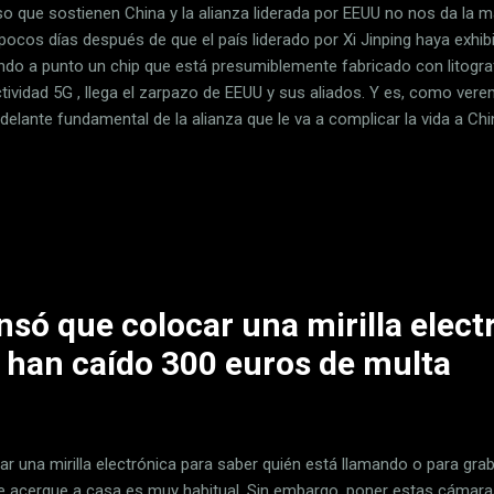
lso que sostienen China y la alianza liderada por EEUU no nos da la
pocos días después de que el país liderado por Xi Jinping haya exhi
ndo a punto un chip que está presumiblemente fabricado con litogra
tividad 5G , llega el zarpazo de EEUU y sus aliados. Y es, como ver
 delante fundamental de la alianza que le va a complicar la vida a C
a merece la pena que repasemos brevemente qué ha sucedido durant
mos la información de contexto que necesitamos para identificar q
 El chip que he mencionado en el párrafo anterior es el SoC Kirin 900
ntado smartphone Mate 60 Pro de Huawei. Sobre el papel las sancio
ían haber impedido a Huawei y SMIC fabricar este chip, pero no ha s
..
só que colocar una mirilla elect
e han caído 300 euros de multa
ar una mirilla electrónica para saber quién está llamando o para gr
e acerque a casa es muy habitual. Sin embargo, poner estas cámara