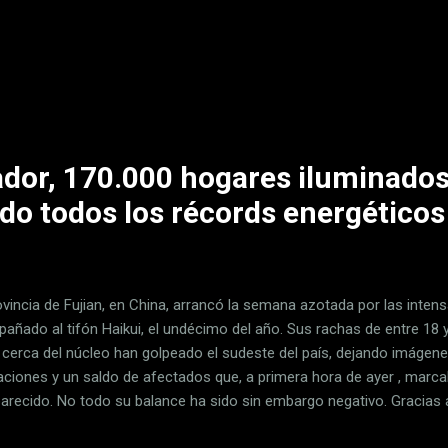
uerdo con Volkswagen para compartir la plataforma de estos último
mientos. El futuro de Ford, por tanto, pasa por vehículos compartido
wagen, cuyas plataformas eléctricas no pasan por el mejor moment
os que será donde pongan toda la carne en el asador. Con Volkswagen
nos, se apostará por modelos más caros, grandes y exclusivos . A 
a de...
dor, 170.000 hogares iluminados
do todos los récords energéticos
ovincia de Fujian, en China, arrancó la semana azotada por las intens
añado al tifón Haikui, el undécimo del año. Sus rachas de entre 18
 cerca del núcleo han golpeado el sudeste del país, dejando imágen
aciones y un saldo de afectados que, a primera hora de ayer , marca
arecido. No todo su balance ha sido sin embargo negativo. Gracias 
guido batir un récord mundial en energías renovables, arrebatándol