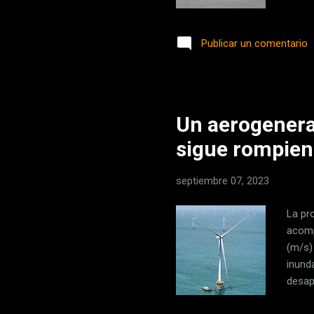
un ac
lanza
Publicar un comentario
Volks
propi
germa
notici
Un aerogenera
sigue rompien
septiembre 07, 2023
La pr
acomp
(m/s)
inund
desap
conse