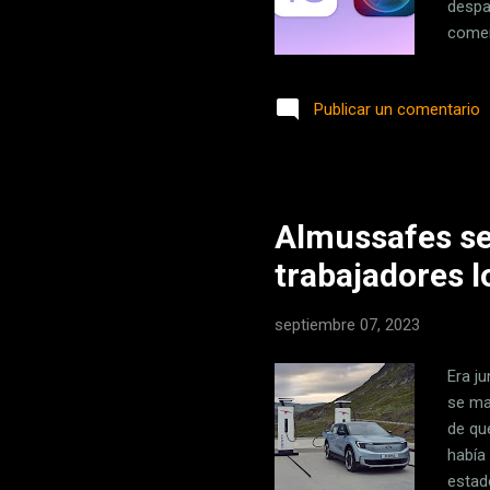
despac
comen
Apple
siend
Publicar un comentario
los r
artifi
compañ
Almussafes ser
trabajadores 
septiembre 07, 2023
Era j
se ma
de qu
había
estad