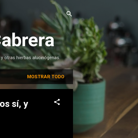
Cabrera
 y otras hierbas alucinógenas.
MOSTRAR TODO
s sí, y