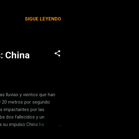
s en algunos de sus
s en gran parte con
SIGUE LEYENDO
o , y algunos automóviles
 , se irá a volumen. Sin los
pesar de aquella primera
: China
as lluvias y vientos que han
 y 20 metros por segundo
es impactantes por las
ba dos fallecidos y un
a su impulso China ha
e a Vestas la plusmarca de