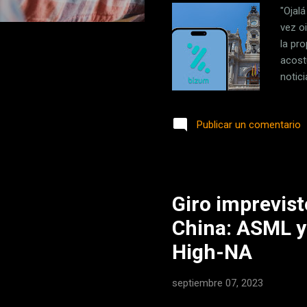
"Ojal
vez o
la pr
acost
notic
las p
propi
Publicar un comentario
pione
Logro
Inmue
solicit.
Giro imprevist
China: ASML ya
High-NA
septiembre 07, 2023