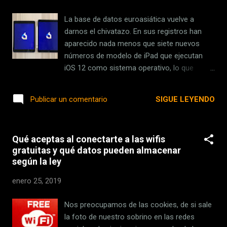
apartheid, pero esta vez sanitario y ejercido
entre humanos (y con resultado irregular ). Y
La base de datos euroasiática vuelve a
entonces, en 2015, llegó 'Chappie' . Con '
darnos el chivatazo. En sus registros han
Chappie ', Blomkamp retornaba a su
aparecido nada menos que siete nuevos
Johannesburgo natal y volvía a analizar la
números de modelo de iPad que ejecutan
convivencia de la Humanidad con el Otro
iOS 12 como sistema operativo, lo que
(papel que aquí ya ocupaban los alienígenas
significa que deberíamos estar ya bastante
insectiformes, sino unos robots policía). ¿De
cerca de ver el lanzamiento de una nueva
SIGUE LEYENDO
Publicar un comentario
qué va 'Chappie'? Esta película n...
generación de esas tabletas. Son
concretamente los números de modelo
A2123, A2124, A2126, A2153, A2154, A2133
Qué aceptas al conectarte a las wifis
y A2152. Lo más probable es que los nuevos
gratuitas y qué datos pueden almacenar
iPad sean el rumoreado iPad mini 5 y un
según la ley
nuevo iPad básico que pasaría de las 9,7 a
las 10 pulgadas gracias a una ligera
enero 25, 2019
reducción de sus marcos. Llevamos ya
bastante tiempo oyendo esos rumores, y la
Nos preocupamos de las cookies, de si sale
base de datos euroasiática siempre ha sido
la foto de nuestro sobrino en las redes
un indicativo muy seguro de su próximo