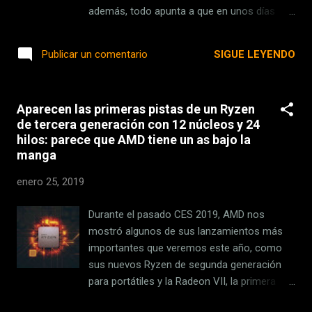
ampliar las plazas de 170 a 270 'Stan' fue
además, todo apunta a que en unos días
construido por una compañía francesa
terminará por superar a ' The Dark Knight
Stanley Robotics , que curiosamente inició
Rises ', que a día de hoy es la que más ha
SIGUE LEYENDO
Publicar un comentario
desarrollando coches con sistemas de...
recaudado para una película de superheroes
de DC. Por lo anterior, era un movimiento
obvio que 'Aquaman' tuviera segunda parte .
Aparecen las primeras pistas de un Ryzen
Así lo ha confirmando Deadline , donde
de tercera generación con 12 núcleos y 24
aseguran que DC ya inició los preparativos
hilos: parece que AMD tiene un as bajo la
para traer de vuelta las aventuras de Arthur
manga
Curry a la pantalla grande. En Xataka Cómo
DC ha conseguido que dejásemos de reírnos
enero 25, 2019
de Aquaman Quieren que el reino submarino
de Atlantis sea el nuevo Gotham La
Durante el pasado CES 2019, AMD nos
información apunta a que el estudio ya está
mostró algunos de sus lanzamientos más
en negociaciones con James Wan para que
importantes que veremos este año, como
regrese a ocupar la silla del director , aunque
sus nuevos Ryzen de segunda generación
el representante del director mencionó que
para portátiles y la Radeon VII, la primera
Wan antes se tomará un largo descanso,
GPU gaming con arquitectura de 7 nm , así