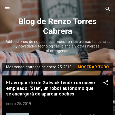
Ir al contenido principal
Blog de Renzo Torres
Cabrera
Publicaciones de noticias que muestran las ultimas tendencias
y novedades tecnológicas, ciencia y otras hierbas
alucinógenas.
Mostrando entradas de enero 25, 2019
MOSTRAR TODO
E
n
El aeropuerto de Gatwick tendrá un nuevo
t
empleado: 'Stan', un robot autónomo que
r
se encargará de aparcar coches
a
d
enero 25, 2019
a