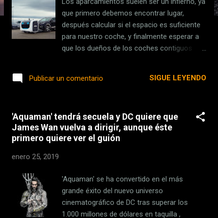
Los aparcamientos suelen ser un infierno, ya
s
que primero debemos encontrar lugar,
después calcular si el espacio es suficiente
para nuestro coche, y finalmente esperar a
que los dueños de los coches contiguos
tengan el suficiente cuidado para que no
golpeen tu coche. Y bueno, si hablamos de
SIGUE LEYENDO
Publicar un comentario
los servicios de valet parking entonces la
cosa se complica, ya que no todas las
personas están a favor de que un extraño
'Aquaman' tendrá secuela y DC quiere que
conduzca sus vehículos. Pues todo esto
James Wan vuelva a dirigir, aunque éste
podría cambiar en un futuro y ya tenemos la
primero quiere ver el guión
primera solución. Se llama 'Stan' y es un
robot autónomo "aparcacoches" , con el
enero 25, 2019
cual todo pinta a beneficios, al menos sobre
el papel. Conozcamos sus detalles. En
'Aquaman' se ha convertido en el más
Xataka El hotel japonés que contrató cientos
grande éxito del nuevo universo
de robots "despide" a más de la mitad y da
cinematográfico de DC tras superar los
su trabajo a humanos Su uso permitirá
1.000 millones de dólares en taquilla ,