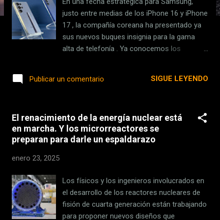
En una fecha estratégica para Samsung,
s
justo entre medias de los iPhone 16 y iPhone
17 , la compañía coreana ha presentado ya
sus nuevos buques insignia para la gama
alta de telefonía . Ya conocemos los
Samsung Galaxy S25, S25+ y S25 Ultra .
Hasta hemos visto un cuarto Galaxy S25 que
SIGUE LEYENDO
Publicar un comentario
tiene mucho que ver con Apple, aunque no
se ha presentado como tal y conviene, de
momento, dejarlo momentáneamente
El renacimiento de la energía nuclear está
aparte. Ficha técnica de los Samsung Galaxy
en marcha. Y los microrreactores se
S25, S25+ y S25 Ultra SAMSUNG GALAXY
preparan para darle un espaldarazo
S25 SAMSUNG GALAXY S25+ SAMSUNG
GALAXY S25 ULTRA DIMENSIONES Y PESO
enero 23, 2025
146.9 x 70,5 x 7,2 mm 162 g 158,4 x 75,8 x 7,3
mm 190 g 162,8 x 77,6 x 8,2mm 218 g
Los físicos y los ingenieros involucrados en
PANTALLA AMOLED LTPO de 6,2 pulgadas
el desarrollo de los reactores nucleares de
Resolución QHD+ 120 Hz de refresco
fisión de cuarta generación están trabajando
AMOLED LTPO de 6,7 pulgadas Resolución
para proponer nuevos diseños que