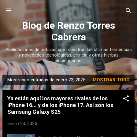
Ir al contenido principal
Blog de Renzo Torres
Cabrera
Publicaciones de noticias que muestran las ultimas tendencias
y novedades tecnológicas, ciencia y otras hierbas
alucinógenas.
Mostrando entradas de enero 23, 2025
MOSTRAR TODO
E
n
Ya están aquí los mayores rivales de los
t
iPhone 16... y de los iPhone 17. Así son los
r
Samsung Galaxy S25
a
d
enero 23, 2025
a