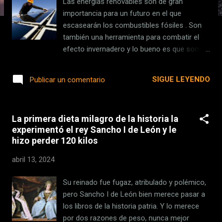
Las energías renovables son de gran
s
importancia para un futuro en el que
escasearán los combustibles fósiles . Son
también una herramienta para combatir el
efecto invernadero y lo bueno es que somos
capaces de potenciar los puntos fuertes de
cada zona para extraer energía, ya sea
SIGUE LEYENDO
Publicar un comentario
mediante el agua , el calor , el viento o el Sol
. Ahora, la clave es maximizar la eficiencia de
las herramientas de captación. Y un grupo
La primera dieta milagro de la historia la
de investigadores chinos está manos a la
experimentó el rey Sancho I de León y le
obra para exprimir las capacidades de las
hizo perder 120 kilos
placas solares. La fiebre por la energía Solar
. Que este planteamiento venga de China no
abril 13, 2024
es extraño. China llevaba años dominando la
producción de paneles fotovoltaicos y, tras
Su reinado fue fugaz, atribulado y polémico,
la inyección de 130.000 millones de dólares
pero Sancho I de León bien merece pasar a
por parte del gobierno, su industria ha
los libros de la historia patria. Y lo merece
disparado las exportaciones . De hecho, ha
por dos razones de peso, nunca mejor