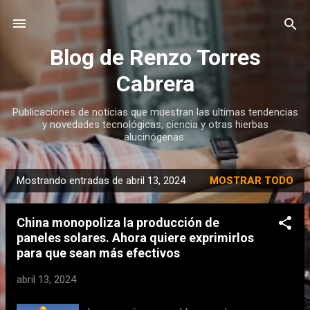
Ir al contenido principal
Blog de Renzo Torres
Cabrera
Publicaciones de noticias que muestran las ultimas tendencias
y novedades tecnológicas, ciencia y otras hierbas
alucinógenas.
Mostrando entradas de abril 13, 2024
MOSTRAR TODO
E
n
China monopoliza la producción de
t
paneles solares. Ahora quiere exprimirlos
r
para que sean más efectivos
a
d
abril 13, 2024
a