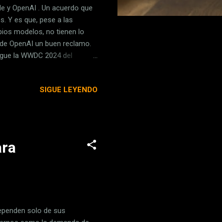
e y OpenAI . Un acuerdo que
s. Y es que, pese a las
pios modelos, no tienen lo
 de OpenAI un buen reclamo.
legue la WWDC 2024 del
s la propietaria en ningún
 que Microsoft tenga cierta
SIGUE LEYENDO
crosoft quiere su parte del
ot+ era anunciado a bombo y
el Microsoft Copilot qu...
ara
ependen solo de sus