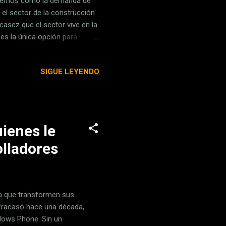
externos como la demanda de
el sector de la construcción
casez que el sector vive en la
es la única opción para
spañoles han emigrado por
s cercano que está ofreciendo
SIGUE LEYENDO
equisito es saber hablar
mpleo en otros países es a
rado en la web del Servicio
uienes le
olladores
ra que transformen sus
a fracasó hace una década,
dows Phone. Sin un