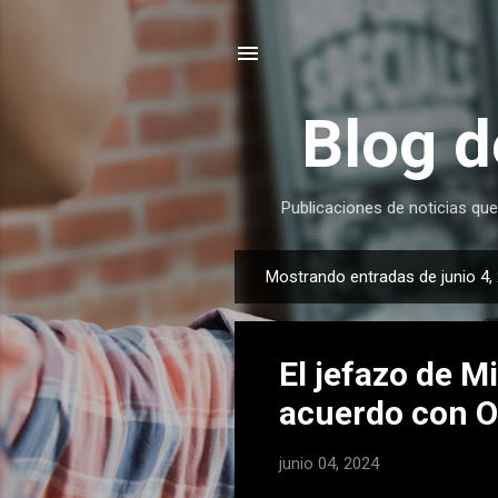
Blog d
Publicaciones de noticias que
Mostrando entradas de junio 4,
E
n
t
El jefazo de M
r
a
acuerdo con O
d
a
junio 04, 2024
s