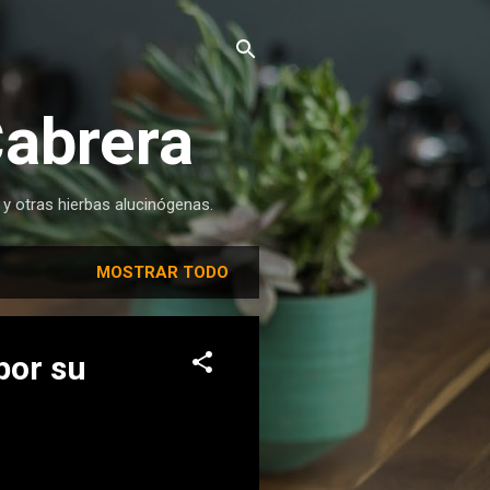
Cabrera
 y otras hierbas alucinógenas.
MOSTRAR TODO
por su