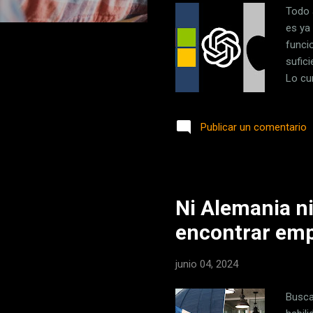
Todo 
es ya
funci
sufic
Lo cu
próxi
caso d
Publicar un comentario
preoc
paste
plati
Ni Alemania ni
encontrar emp
junio 04, 2024
Busca