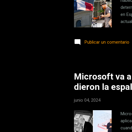
habil
deter
en Es
actua
conse
traba
Publicar un comentario
mucha
caste
travé
Públic
Microsoft va a 
dieron la espal
junio 04, 2024
Micro
aplic
cuand