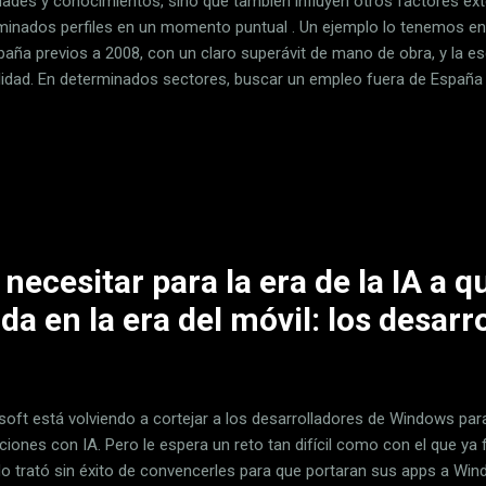
idades y conocimientos, sino que también influyen otros factores 
minados perfiles en un momento puntual . Un ejemplo lo tenemos en 
paña previos a 2008, con un claro superávit de mano de obra, y la es
lidad. En determinados sectores, buscar un empleo fuera de España 
guir un salario un poco más alto. En las dos últimas décadas los e
jo a Suiza, a Reino Unido, Alemania y, ahora, hay un país mucho má
s oportunidades de empleo para los españoles: Francia. Y el único r
llano. Red Eures: el SEPE europeo : Una buena forma de encontrar e
s del portal de empleo europeo Eures que también se encuentra integ
o de Em...
necesitar para la era de la IA a q
da en la era del móvil: los desarr
soft está volviendo a cortejar a los desarrolladores de Windows pa
aciones con IA. Pero le espera un reto tan difícil como con el que y
o trató sin éxito de convencerles para que portaran sus apps a Win