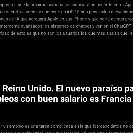
apunta a que la próxima semana se anunciará un acuerdo entre Appl
 un secreto a voces y que tiene en iOS 18 sus principales derivacione
ones de IA que agregará Apple en sus iPhone y que parte de sus pro
ientemente avanzados los sistemas de chatbot y ven en el ChatGPT
rioso de esto es que no son los usuarios los que más ansían que l
mo lunes, sino Microsoft. La compañía dirigida por Satya Nadella no e
e OpenAI, pero sí han realizado una fuerte inversión en ella. De ahí
upación viendo hasta dónde podría llegar Apple gracias a OpenAI. Mi
l en el acuerdo Apple-OpenAI Apenas hace unas semanas que Copil
llo por parte de Microsoft, un asistente con IA aún más avanzado que 
 Reino Unido. El nuevo paraíso p
leos con buen salario es Francia
r un empleo es una tarea complicada en la que los candidatos no d