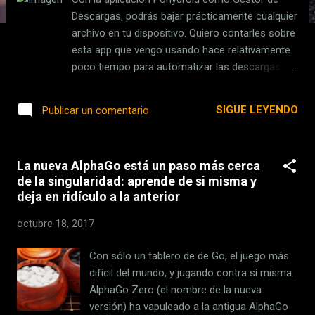
s
Descargas, podrás bajar prácticamente cualquier
archivo en tu dispositivo. Quiero contarles sobre
esta app que vengo usando hace relativamente
poco tiempo para automatizar las descargas de
archivos y películas en mi teléfono con Android,
para aprovechar de dejar algo bajando antes de
SIGUE LEYENDO
Publicar un comentario
irme a dormir. Considerando que la conexión […]
La publicación Ponydroid, el mejor gestor de
descargas para Android apareció primero en
La nueva AlphaGo está un paso más cerca
Android Venezuela . Fuente: Android Venezuela
de la singularidad: aprende de si misma y
Enlace:
deja en ridículo a la anterior
http://www.androidvenezuela.com/aplicaciones/
ponydroid-mejor-gestor-descargas-android
octubre 18, 2017
Con sólo un tablero de de Go, el juego más
difícil del mundo, y jugando contra sí misma.
AlphaGo Zero (el nombre de la nueva
versión) ha vapuleado a la antigua AlphaGo