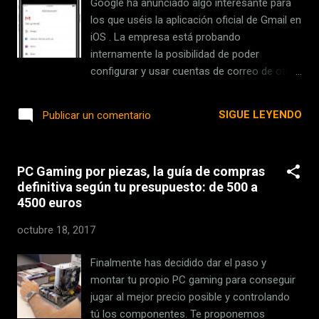
Google ha anunciado algo interesante para
añadido un modo repetición por si nos
los que uséis la aplicación oficial de Gmail en
apetece volver a ver en cualquier momento
iOS . La empresa está probando
alguno de los últimos combates que
internamente la posibilidad de poder
hayamos librado, de modo que el juego no
configurar y usar cuentas de correo de otros
almacenará todos, sino solo los más
proveedores , convirtiendo así a Gmail en
recientes y únicamente mientras dure la
todo un gestos de correos y una buena
SIGUE LEYENDO
Publicar un comentario
actualización vigente, lo que supone que
competencia para Mail. Técnicamente esto
cuando haya una nueva versión se borrarán
era ya posible, pero había que crear reglas
todos los vídeos. Y si...
de correo para que las otras cuentas
PC Gaming por piezas, la guía de compras
desviaran todos los mensajes hacia la
definitiva según tu presupuesto: de 500 a
cuenta de Gmail. Con esta novedad el
4500 euros
"apaño" de los desvíos deja de ser necesario
. De "aplicación oficial" a cliente de correo
octubre 18, 2017
Calling Gmail iOS users! Help us test a new
feature - check your non-Google accounts
Finalmente has decidido dar el paso y
from the official Gmail iOS app
montar tu propio PC gaming para conseguir
https://t.co/qVG44ygii2
jugar al mejor precio posible y controlando
pic.twitter.com/WZlUDSOtWX — Gmail
tú los componentes. Te proponemos