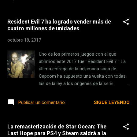
muchos, es el ideal a la hora de trabajar con
varios programas a la vez. El formato 21:9
como estándar en la gama Los nuevos
Resident Evil 7 ha logrado vender más de
monitores de LG para la gama Ultrawide
cuatro millones de unidades
mejoran especialmente el campo de visión ,
según indica el fabricante gracias al formato
octubre 18, 2017
21:9 ahora pueden alcanzar un 32% más de
campo de visión. La marca surcoreana ha
Uno de los primeros juegos con el que
introducido también dos nuevos monitores
abrimos este 2017 fue ' Resident Evil 7 '. La
Ultrawide curvos y monitores con resolución
última entrega de la aclamada saga de
4K. Para estos dispositivos se apuesta por
Capcom ha supuesto una vuelta con todas
la tecnología IPS , gracias a ella han
las de la ley a los orígenes de la serie
conseguido una visión correcta de los
presentándonos un título terrorífico y con
colores hasta ángulos de 178º. Aquí
toques de acción en su justa medida. Se ve
SIGUE LEYENDO
Publicar un comentario
podríamos pensar que un panel OLED
que por todo esto y mucho más los
resultaría de más calidad, pero lo cierto es
usuarios han acabado satisfechos y en
que el OLED tiende a sobresaturar los
ventas ha respondido bastante bien la gran
colores. Est...
La remasterización de Star Ocean: The
obra de Capcom, ya que acaba de
Last Hope para PS4 y Steam saldrá a la
comunicar que ha superado los cuatro