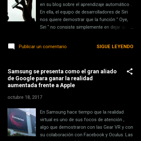
llevándonos a recorrer una aventura
en su blog sobre el aprendizaje automático .
intergaláctica en el que la humanidad viajará
En ella, el equipo de desarrolladores de Siri
hacia las estrellas en busca de un nuevo
nos quiere demostrar que la función " Oye,
hogar . Los jugadores participarán en
Siri " no consiste simplemente en dejar que
combates en tiempo real con un amplio
el micrófono nos escuche constantemente
sistema de creación de objetos, tramas
para ver si decimos las dos palabras
SIGUE LEYENDO
Publicar un comentario
secundarias que proporcionarán más
mágicas. Depende del modelo de iPhone que
detalles de la historia y mucho más. Hasta el
utilicemos, pero Siri tiene todo un protocolo
12 de diciembre el precio ...
para actuar de forma diferente en función
Samsung se presenta como el gran aliado
de varios factores. Y cómo no, una red
de Google para ganar la realidad
neural está presente en ese sistema para
aumentada frente a Apple
perfeccionar al máximo la detección de
nuestra voz. Si no te oigo bien, escucho más
octubre 18, 2017
Cuando configuras "Oye, Siri" por primera
vez, lo que hace iOS es guardar un patrón de
En Samsung hace tiempo que la realidad
tu voz para que posteriormente pueda ser
virtual es uno de sus focos de atención ,
reconocido por el propio coprocesador de
algo que demostraron con las Gear VR y con
movimiento . Si decimos esas dos palabras
su colaboración con Facebook y Oculus. Las
con una claridad suficiente (el iPhone calcula