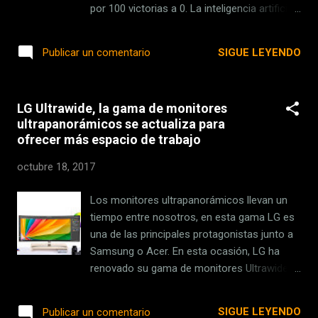
por 100 victorias a 0. La inteligencia artificial
de Google no sólo bate a cualquier maestro
del Go, sino que ahora se supera a si misma,
SIGUE LEYENDO
Publicar un comentario
y lo hace sin que ningún humano le enseñe .
A lo largo de la historia de la inteligencia
artificial hemos tenido diferentes hitos: Deep
LG Ultrawide, la gama de monitores
Blue derrotando al mejor jugador de ajedrez,
ultrapanorámicos se actualiza para
Watson de IBM acabando con los mejores
ofrecer más espacio de trabajo
jugadores de 'Jeopardy!' o el propio AlphaGo
aplastando a Lee Sedol en el Go. Ahora
octubre 18, 2017
quizás estemos ante otro de esos hitos,
pues por primera vez una inteligencia
Los monitores ultrapanorámicos llevan un
artificial se supera a si misma y lo hace sin
tiempo entre nosotros, en esta gama LG es
la interacción de ningún humano . Un paso
una de las principales protagonistas junto a
más cerca de la singularidad . Lee Sedol
Samsung o Acer. En esta ocasión, LG ha
viendo cómo una máquina acababa con él.
renovado su gama de monitores Ultrawide
Tres días de entrenamiento en solitario para
mejorando el campo de visión y apostando
anticiparse a sus movimientos La primera
por el formato 21:9. Un formato que para
SIGUE LEYENDO
Publicar un comentario
versión de AlphaGo tuvo la ventaja de apr...