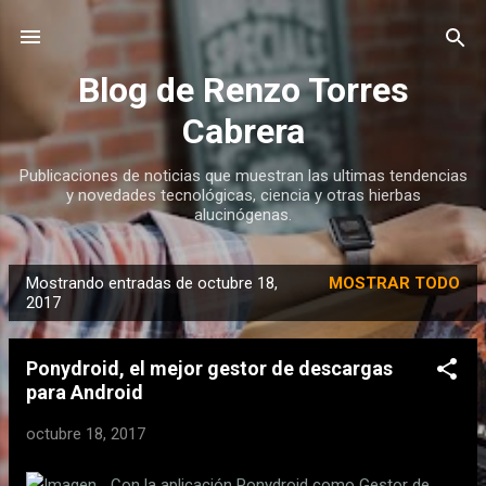
Ir al contenido principal
Blog de Renzo Torres
Cabrera
Publicaciones de noticias que muestran las ultimas tendencias
y novedades tecnológicas, ciencia y otras hierbas
alucinógenas.
Mostrando entradas de octubre 18,
MOSTRAR TODO
E
2017
n
t
Ponydroid, el mejor gestor de descargas
r
para Android
a
octubre 18, 2017
d
a
Con la aplicación Ponydroid como Gestor de