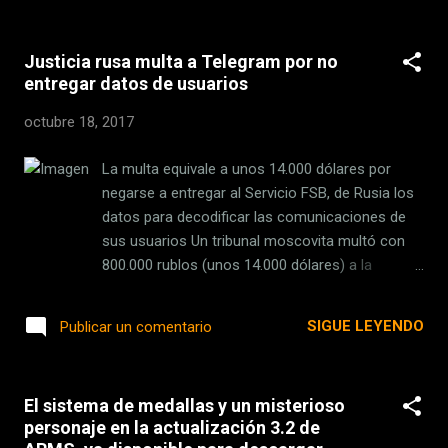
Daydream](Daydr...
ofrecen otros como Alexa, Cortana, Google
Assistant y Siri. Para ello, por una parte
Justicia rusa multa a Telegram por no
Samsung mejorará la capacidad de
entregar datos de usuarios
reconocer lenguaje natural del asistente, así
como de reconocer mejor a los usuarios
octubre 18, 2017
individuales que lo utilizan. También ha
anunciado su llegada a otros dispositivos
La multa equivale a unos 14.000 dólares por
inteligentes como los televisores , y han
negarse a entregar al Servicio FSB, de Rusia los
empezado a abrir una SDK que en los
datos para decodificar las comunicaciones de
próximos meses debería ser liberada para
sus usuarios Un tribunal moscovita multó con
todo el mundo.. Bixby por fin te entiende un
800.000 rublos (unos 14.000 dólares) a la
poco mejor Uno de los grandes rasgos que
compañía de mensajería por Internet Telegram
hacen interesante el asistente de Samsung
por negarse a entregar al Servicio Federal de
SIGUE LEYENDO
Publicar un comentario
es su capacidad para interactuar con las
Seguridad (FSB, antiguo KGB) de Rusia los datos
aplicaciones que tienes en tu móvil. Permite
para decodificar las comunicaciones de sus
de una manera bastante efectiva que
usuarios.Telegram Messenger LLP fue multada
puedas hacer con e...
El sistema de medallas y un misterioso
tras ser de declarada culpable de infracción
personaje en la actualización 3.2 de
administrativa por incumplir la ley que la obliga a