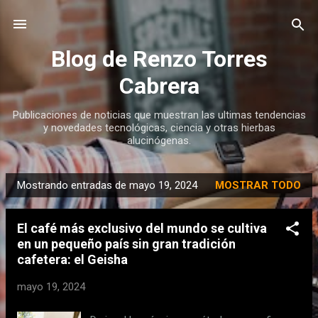
Ir al contenido principal
Blog de Renzo Torres
Cabrera
Publicaciones de noticias que muestran las ultimas tendencias
y novedades tecnológicas, ciencia y otras hierbas
alucinógenas.
Mostrando entradas de mayo 19, 2024
MOSTRAR TODO
E
n
El café más exclusivo del mundo se cultiva
t
en un pequeño país sin gran tradición
r
cafetera: el Geisha
a
d
mayo 19, 2024
a