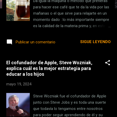
Da igual la máquina o método que prefieras
s
para hacer ese café que te da la vida por las
mañanas o el que sirve para relajarte en un
momento dado : lo más importante siempre
es la calidad de la materia prima y, en este
caso, el café es esencial. El agua también,
pero ese es otro tema. Hay muchos cafés
SIGUE LEYENDO
Publicar un comentario
de especialidad y variedades que nos pueden
parecer extravagantes, pero entre todos, hay
un café que es extremadamente exclusivo
El cofundador de Apple, Steve Wozniak,
tanto por el precio como por la dificultad en
explica cuál es la mejor estrategia para
su cultivo . Se trata del Geisha, un café
educar a los hijos
originario de Etiopía y de la familia arábica
que ha colocado un pequeño país entre los
mayo 19, 2024
más punteros en cuanto a cultura cafetera
de especialidad se refiere: Panamá. Esta es
Steve Wozniak fue el cofundador de Apple
su historia. Una locura . Algo importante
junto con Steve Jobs y es toda una suerte
antes de continuar: el café Geisha no es
que todavía lo tengamos entre nosotros
exclusivo de Panamá. Es un café que
para poder seguir aprendiendo de él y su