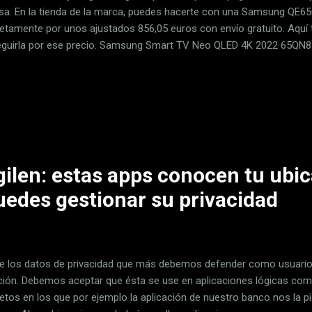
esa. En la tienda de la marca, puedes hacerte con una Samsung Q
etamente por unos ajustados 856,05 euros con envío gratuito. Aqu
guirla por ese precio. Samsung Smart TV Neo QLED 4K 2022 65QN85
um Matrix Technology, Procesador Neo QLED 4K con Inteligencia Art
olby Atmos y Alexa Integrada PVP en Samsung (con cupones) 856
,00€ PVP en PcComponentes 1.179,00€ PVP en MiElectro 1.169,00€ 
ar la Samsung 65QN85B al mejor precio Como ya sabrás, la nueva 
ng para este año está comenzando a distribuirse ya, y esto deja l
ecios más interesantes...
igilen: estas apps conocen tu ubic
uedes gestionar su privacidad
e los datos de privacidad que más debemos defender como usuari
ción. Debemos aceptar que ésta se use en aplicaciones lógicas c
etos en los que por ejemplo la aplicación de nuestro banco nos la pi