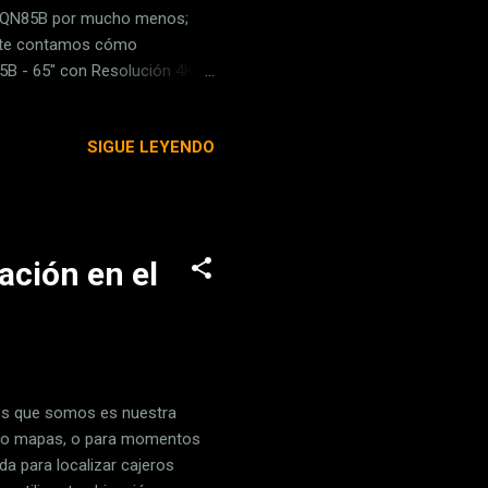
E65QN85B por mucho menos;
í te contamos cómo
B - 65" con Resolución 4K,
ificial, Quantum HDR 1500,
,05€ Hoy en Amazon por
SIGUE LEYENDO
PVP en MediaMarkt 1.179,00€
gama de televisores de
os modelos del año pasado a
ación en el
os que somos es nuestra
omo mapas, o para momentos
da para localizar cajeros