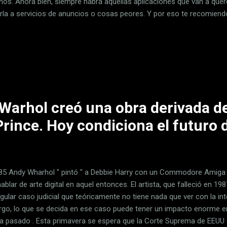
nos. Ahora bien, siempre habrá aquellas aplicaciones que van a querer
rla a servicios de anuncios o cosas peores. Y por eso te recomiendo 
obar qué aplicaciones de iOS están usando tu ubicación . Tu ubicaci
 a tus apps iOS 16 cuenta con opciones para ser bien estricto con la
aciones. En tu iPhone, accede a Ajustes y después a 'Privacidad y se
lización': Aquí verás una lista con todas las aplicaciones que tienen
ión: Entra en cualquiera de esas aplicaciones para ver sus opci...
Warhol creó una obra derivada d
Prince. Hoy condiciona el futuro d
85 Andy Wharhol " pintó " a Debbie Harry con un Commodore Amiga 
ablar de arte digital en aquel entonces. El artista, que falleció en 1
gular caso judicial que teóricamente no tiene nada que ver con la inteli
go, lo que se decida en ese caso puede tener un impacto enorme en
a pasado . Esta primavera se espera que la Corte Suprema de EEUU 