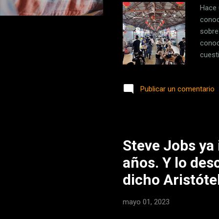
Hace 
conoc
sobre 
conoc
cuest
que s
recom
Publicar un comentario
pasad
añado
me ha
fondo,
Steve Jobs ya
años. Y lo des
dicho Aristóte
mayo 01, 2023