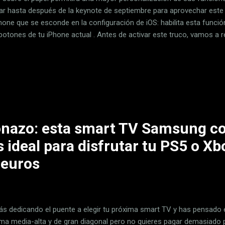
ar hasta después de la keynote de septiembre para aprovechar este
Phone que se esconde en la configuración de iOS: habilita esta funció
 botones de tu iPhone actual . Antes de activar este truco, vamos a 
uedes hacer con el botón de bloqueo de tu iPhone por defecto: Con
do, puedes encenderlo. Con un toque cuando está encendido, puede
lla. Mantenlo pulsado para invocar a Siri. Tocando simultánenamente 
en, haces una captura de pantalla. Si pulsas de forma prolongada est
en, podrás apagarlo o ir a la función SOS. Da dos toques seguidos p
o...
onazo: esta smart TV Samsung c
 ideal para disfrutar tu PS5 o Xb
 euros
tás dedicando el puente a elegir tu próxima smart TV y has pensad
ma media-alta y de gran diagonal pero no quieres pagar demasiado po