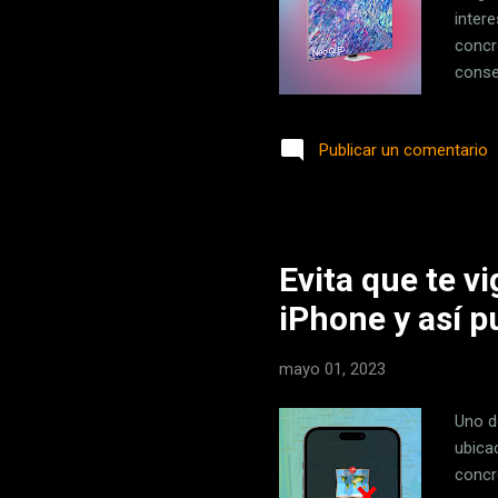
inter
concr
conse
Quant
60W D
Publicar un comentario
1.180
Compr
Samsu
los pr
Evita que te v
iPhone y así p
mayo 01, 2023
Uno d
ubica
concr