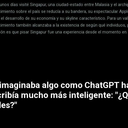
unos días visité Singapur, una ciudad-estado entre Malasia y el archi
imiento sobre el país se reducía a su bandera, su espectacular Appl
el desarrollo de su economía y su skyline característico. Para un val
imiento también alcanzaba a la existencia de según qué individuos, 
ión es que pisar Singapur fue una experiencia desde el momento en q
u aeropuerto tenga más moqueta de la que un detector de ácaros p
endable, sino que l a mayor parte del país está como si lo hubiese
a . Todo en su sitio, todo cuidado, todo en buen estado. Acudir a l
— y ver los urinarios tan impolutos que sentí que podría comer sob
cía pensar en el agravio comparativo de los retretes que había dejad
 la sensa...
 imaginaba algo como ChatGPT h
cribía mucho más inteligente: "¿
les?"