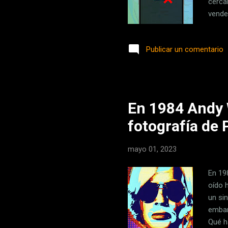
cerca
vende
compr
claro
Publicar un comentario
aplic
'Loca
ubicac
En 1984 Andy 
fotografía de 
mayo 01, 2023
En 19
oído h
un sin
embar
Qué h