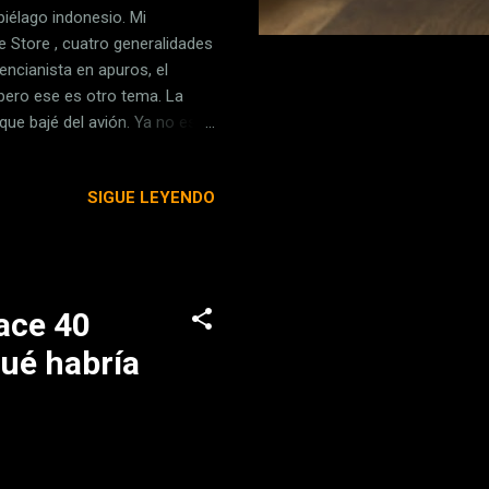
piélago indonesio. Mi
e Store , cuatro generalidades
encianista en apuros, el
pero ese es otro tema. La
ue bajé del avión. Ya no es
odría establecer como
n inaugurado la semana
SIGUE LEYENDO
os cuartos de baño —públicos,
re ellos sin mucho problema
o atrás en Barajas. Y de
ace 40
Qué habría