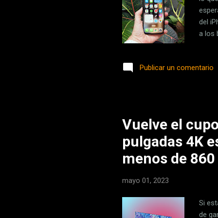
esper
del i
a los
que p
apaga
Publicar un comentario
panta
volum
volum
Toca d
Vuelve el cup
pulgadas 4K es
menos de 860
mayo 01, 2023
Si es
de ga