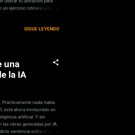
 utilizar tu ubicación para
un ejercicio rutinario para
ón es privada, déjaselo bien
 ubicación compartida a tus
SIGUE LEYENDO
guridad': Después entra en
 o pueden tener acceso a tu
e una
e la IA
. Prácticamente nadie había
987, está ahora involucrado en
gencia artificial. Y sin
 las obras generadas por IA.
dicte sentencia sobre el caso