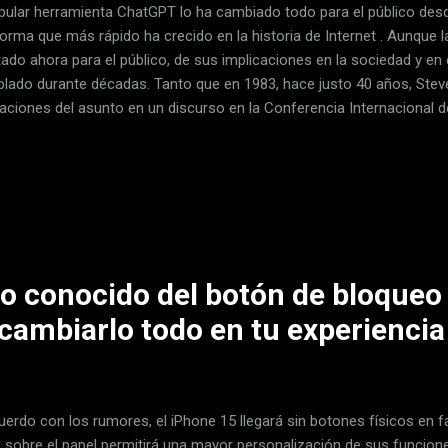
pular herramienta ChatGPT lo ha cambiado todo para el público desde
orma que más rápido ha crecido en la historia de Internet . Aunque la 
tado ahora para el público, de sus implicaciones en la sociedad y en
blado durante décadas. Tanto que en 1983, hace justo 40 años, Stev
caciones del asunto en un discurso en la Conferencia Internacional
 hablado mucho del tema desde que en 2012 se publicara la grabació
ros hemos recordado el fragmento que nos interesa gracias a la publi
Something Beautiful ' de manos del Steve Jobs Archive. Un ChatGPT
ndremos Transcripción del discurso de Steve Jobs. Durante el disc
 ellos, cómo en poco tiempo usaríamos mucho más nuestros ordena
o conocido del botón de bloqueo 
cambiarlo todo en tu experiencia
uerdo con los rumores, el iPhone 15 llegará sin botones físicos en f
e sobre el papel permitirá una mayor personalización de sus funcion