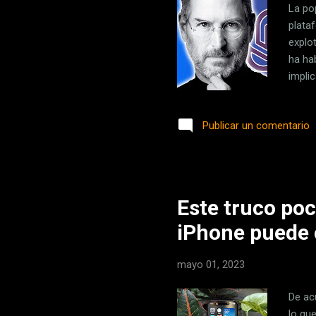
La po
plataf
explo
ha ha
impli
se ha
nosot
Publicar un comentario
Make 
no te
entre
Este truco poc
iPhone puede 
mayo 01, 2023
De ac
lo qu