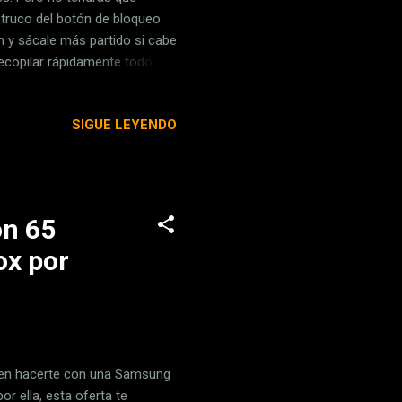
 truco del botón de bloqueo
n y sácale más partido si cabe
recopilar rápidamente todo lo
 un toque cuando está
s encender o apagar la
SIGUE LEYENDO
este botón y el de subir
e botón y el de subir el
ara acceder a Apple Pay.
on 65
ox por
o en hacerte con una Samsung
r ella, esta oferta te