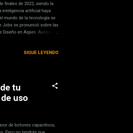
 finales de 2022, siendo la
inteligencia artificial haya
 el mundo de la tecnología se
e Jobs se pronunció sobre las
 de Diseño en Aspen. Aunque
n completa de la charla,
cación del libro gratuito '
SIGUE LEYENDO
 con esteroides que todavía
urso, Jobs tocó muchos temas,
dores...
de tu
 de uso
avor de botones capacitivos,
es. Pero no tendrás que