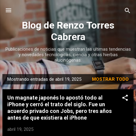
Ir al contenido principal
Blog de Renzo Torres
Cabrera
Publicaciones de noticias que muestran las ultimas tendencias
y novedades tecnológicas, ciencia y otras hierbas
alucinógenas.
Mostrando entradas de abril 19, 2025
MOSTRAR TODO
E
n
Un magnate japonés lo apostó todo al
t
iPhone y cerró el trato del siglo. Fue un
r
acuerdo privado con Jobs, pero tres años
a
antes de que existiera el iPhone
d
abril 19, 2025
a