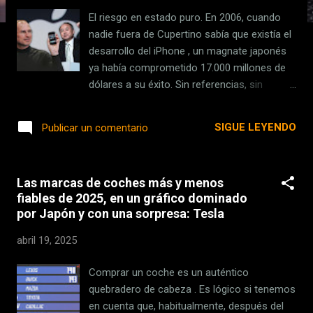
s
El riesgo en estado puro. En 2006, cuando
nadie fuera de Cupertino sabía que existía el
desarrollo del iPhone , un magnate japonés
ya había comprometido 17.000 millones de
dólares a su éxito. Sin referencias, sin
garantías escritas, sin haber visto siquiera un
prototipo. Así era Masayoshi Son. "Masa",
SIGUE LEYENDO
Publicar un comentario
como se le conoce en los círculos
financieros, ejecutó una jugada más que
temeraria. Este hombre, que ya había perdido
Las marcas de coches más y menos
más del 90 % de su fortuna durante el crash
fiables de 2025, en un gráfico dominado
de las punto com , decidió apostar una cifra
por Japón y con una sorpresa: Tesla
estratosférica tras una simple conversación
casual con Steve Jobs. El encuentro bajo el
abril 19, 2025
cerezo: dos genios y un boceto Todo
comenzó en el verano de 2005 , en los
Comprar un coche es un auténtico
jardines de Larry Ellison , fundador de Oracle
quebradero de cabeza . Es lógico si tenemos
y ferviente admirador de la cultura japonesa.
en cuenta que, habitualmente, después del