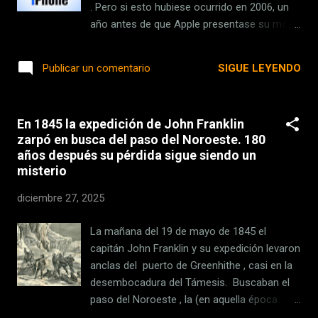
Google Maps, permiten que los conductores
. Pero si esto hubiese ocurrido en 2006, un
conozcan cuántos segundos faltan para que
año antes de que Apple presentase su móvil,
un semáforo cambie a verde. Allí tienen toda
hubiese sido lo más normal del mundo.
su infraestructura viaria conectada. Los
Porque sí, hubo un iPhone antes que el
SIGUE LEYENDO
Publicar un comentario
semáforos, las cámaras de tráfico y los
iPhone . Aunque no fue, ni por asomo, tan
propios vehículos forman parte...
popular como el de Apple. Ambos iPhone
nacieron casi a la par . El primero de ellos se
En 1845 la expedición de John Franklin
lanzó a finales de 2006, apenas unas
zarpó en busca del paso del Noroeste. 180
semanas antes de que Steve Jobs
años después su pérdida sigue siendo un
presentase el de Apple. Aquel venía de la
misterio
mano de Cisco y fue el origen de un litigio
entre compañías que duraría varios años. Y
diciembre 27, 2025
la ganadora ya la puedes intuir. El iPhone que
no era el iPhone que conocemos ahora El 9
La mañana del 19 de mayo de 1845 el
de enero de 2007, apenas unos minutos
capitán John Franklin y su expedición levaron
después de que finalizase la histórica
anclas del puerto de Greenhithe , casi en la
MacWorld en la que conocimos el iPhone,
desembocadura del Támesis. Buscaban el
Cisco demandó a Apple. ¿El motivo? Que
paso del Noroeste , la (en aquella época
aquel teléfono futurista que Steve Jobs
teórica) ruta marítima que uniría el Atlántico