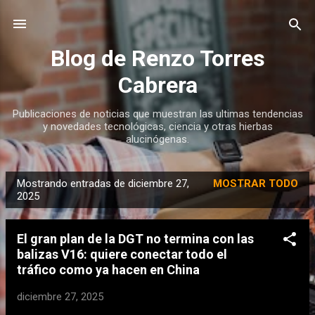
Ir al contenido principal
Blog de Renzo Torres
Cabrera
Publicaciones de noticias que muestran las ultimas tendencias
y novedades tecnológicas, ciencia y otras hierbas
alucinógenas.
Mostrando entradas de diciembre 27,
MOSTRAR TODO
E
2025
n
t
El gran plan de la DGT no termina con las
r
balizas V16: quiere conectar todo el
a
tráfico como ya hacen en China
d
diciembre 27, 2025
a