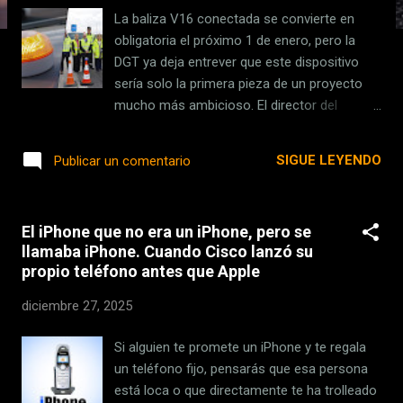
s
La baliza V16 conectada se convierte en
obligatoria el próximo 1 de enero, pero la
DGT ya deja entrever que este dispositivo
sería solo la primera pieza de un proyecto
mucho más ambicioso. El director del
organismo, Pere Navarro, adelantó en una
entrevista en Espejo Público que pronto
SIGUE LEYENDO
Publicar un comentario
llegarán " los conos conectados " y otros
elementos de señalización inteligente. Y eso
tiene todo el sentido, pues al final el objetivo
El iPhone que no era un iPhone, pero se
no es más que minimizar el riesgo de
llamaba iPhone. Cuando Cisco lanzó su
accidentes a través de una red de tráfico
propio teléfono antes que Apple
interconectada. Algo similar a lo que ya
ocurre en otros países como China,
diciembre 27, 2025
Singapur, Japón o Corea del Sur, entre otros.
Una red de tráfico totalmente conectada . Si
Si alguien te promete un iPhone y te regala
insistimos en el ejemplo de China,
un teléfono fijo, pensarás que esa persona
aplicaciones como Amap, su equivalente a
está loca o que directamente te ha trolleado