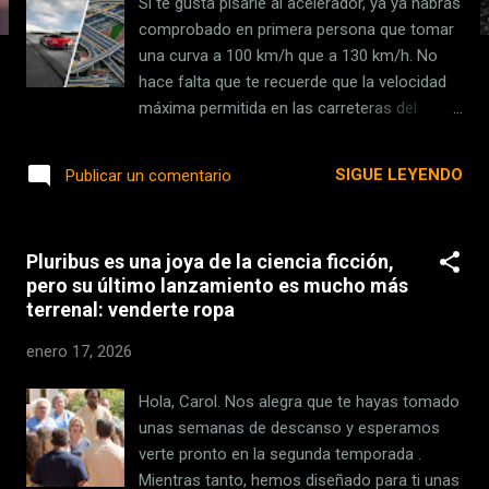
Si te gusta pisarle al acelerador, ya ya habrás
s
comprobado en primera persona que tomar
una curva a 100 km/h que a 130 km/h. No
hace falta que te recuerde que la velocidad
máxima permitida en las carreteras del
estado es de 120 km/h. Aunque hay
bastantes países dentro de la Unión Europea
SIGUE LEYENDO
Publicar un comentario
con límites más altos, Alemania es el único
estado donde hay tramos sin límite de
velocidad . 300 km/h sin despeinarse .
Pluribus es una joya de la ciencia ficción,
Evidentemente, eso supone un peligro para
pero su último lanzamiento es mucho más
la conducción en tanto en cuanto las
terrenal: venderte ropa
atraviesan coches como un Porsche a 322
km/h . A esas velocidades, el riesgo de que
enero 17, 2026
el coche salte o pierda el control es notable.
Pero la "receta" para fabricar las Autobahn
Hola, Carol. Nos alegra que te hayas tomado
alemanas tiene sus particularidades que le
unas semanas de descanso y esperamos
permiten ofrecer una planeidad envidiable y
verte pronto en la segunda temporada .
un firme con alta capacidad de carga. Y se
Mientras tanto, hemos diseñado para ti unas