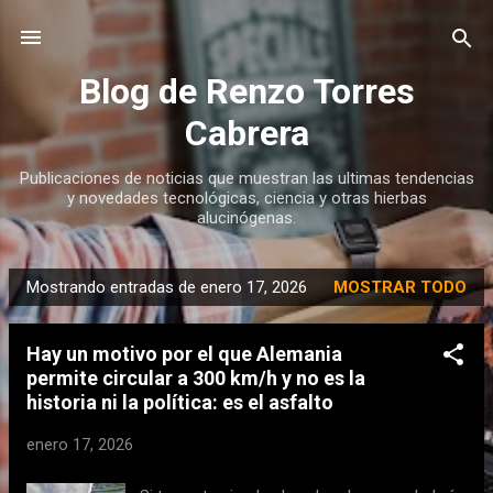
Ir al contenido principal
Blog de Renzo Torres
Cabrera
Publicaciones de noticias que muestran las ultimas tendencias
y novedades tecnológicas, ciencia y otras hierbas
alucinógenas.
Mostrando entradas de enero 17, 2026
MOSTRAR TODO
E
n
Hay un motivo por el que Alemania
t
permite circular a 300 km/h y no es la
r
historia ni la política: es el asfalto
a
d
enero 17, 2026
a