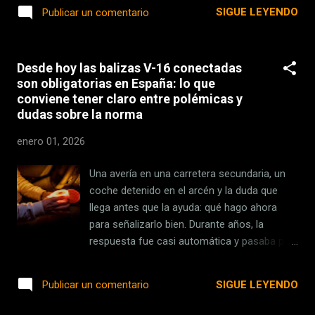
los modernos entornos de desarrollo
SIGUE LEYENDO
Publicar un comentario
acompañe durante todo 2026. O, al menos,
integrado (IDE) que facilitan la programación
intentarlo. Se llama Strides y está pensada
en todo tipo de lenguajes. No solo eso:
para ayud...
programar es gratis, y cualquier PC
Desde hoy las balizas V-16 conectadas
relativamente modesto puede servir para
son obligatorias en España: lo que
ello, aunque los asistentes IA hayan
conviene tener claro entre polémicas y
aumentado los costes. Hace medio siglo las
dudas sobre la norma
cosas eran muy distintas, y quienes se
dedicaban a programar lo hacían con
enero 01, 2026
obstáculos importantes. No había
ordenadores personales, el acceso a los
Una avería en una carretera secundaria, un
mainframes y servidores era solo para
coche detenido en el arcén y la duda que
privilegiados y ni siquiera había monitores en
llega antes que la ayuda: qué hago ahora
los que ir viendo cómo programabas. Todo
para señalizarlo bien. Durante años, la
era mucho más artesanal e incómodo, y las
respuesta fue casi automática y pasaba por
tarjetas perforadas son el legado de una
buscar los triángulos en el maletero. Ese
época que demuestra que cualquier tiempo
gesto está dejando de ser la referencia
SIGUE LEYENDO
Publicar un comentario
pasado no siempre fue mejor. ¿Quién
obligatoria. Desde hoy, 1 de enero, la
necesita una pantalla?...
normativa cambia y obliga a replantear