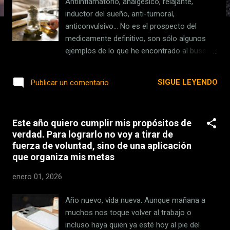
Antiinflamatorio, analgésico, relajante,
s
inductor del sueño, anti-tumoral,
anticonvulsivo... No es el prospecto del
medicamente definitivo, son sólo algunos
ejemplos de lo que he encontrado al buscar
"beneficios de la marihuana medicinal".
Según una encuesta en Estados Unidos y
SIGUE LEYENDO
Publicar un comentario
Canadá, un 27% de los ciudadanos ha
consumido para tratarse la ansiedad, aliviar
dolores y dormir mejor. ¿Y si no es tan
Este año quiero cumplir mis propósitos de
eficaz como pensábamos? Es lo que acaba
verdad. Para lograrlo no voy a tirar de
de concluir la UCLA tras un extenso estudio
fuerza de voluntad, sino de una aplicación
en el que han analizado quince años de
que organiza mis metas
datos. El estudio . Lo hemos conocido a
través del New York Times . Se trata de una
enero 01, 2026
revisión muy extensa en la que un grupo de
psiquiatras de la Universidad de California ha
Año nuevo, vida nueva. Aunque mañana a
analizado más de 2.500 artículos publicados
muchos nos toque volver al trabajo o
desde enero de 2010 hasta septiembre de
incluso haya quien ya esté hoy al pie del