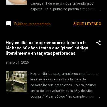
este año. Han incluido ensayos clínicos,
cañón, el 1 de enero sigue teniendo algo
meta-análisis y guías clínicas y han
especial. Es el punto de partida simbólico
priorizado aquellos que parten de muestras
para cambiar hábitos. Da igual que sepamos
más grandes y relevantes. En Xataka
que se puede empezar cualquier día del año:
SIGUE LEYENDO
Publicar un comentario
Creíamos que solo los cultivadores de ma...
la idea de comenzar justo hoy es
tremendamente seductora. Las técnicas
para cumplir propósitos son tan variadas
Hoy en día los programadores tienen a la
como los propios deseos. Apuntarlos en un
IA: hace 60 años tenían que "picar" código
papel, prometérnoslo mentalmente, confiar
literalmente en tarjetas perforadas
en que esta vez sí tendremos fuerza de
voluntad. El problema es que ya conocemos
enero 01, 2026
el desenlace. A la semana se nos olvida y en
febrero ya estamos preguntándonos qué
Hoy en día los programadores cuentan con
fue aquello que prometimos en enero con
innumerables recursos a la hora de
las uvas en la mano. Este año quiero que
desarrollar sus creaciones. Lo era incluso
sea diferente . No porque vaya a hacer nada
antes de la revolución de la IA y del vibe
heroico, sino porque quiero apoyarme en
coding . " Picar código " es complejo, pero al
algo más que en mi memoria. Por eso quiero
menos es relativamente cómodo gracias a
compartir una aplicación que quiero que me