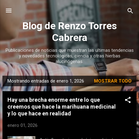
Ir al contenido principal
Blog de Renzo Torres
Cabrera
Publicaciones de noticias que muestran las ultimas tendencias
y novedades tecnológicas, ciencia y otras hierbas
alucinógenas.
Mostrando entradas de enero 1, 2026
MOSTRAR TODO
E
n
Hay una brecha enorme entre lo que
t
creemos que hace la marihuana medicinal
r
y lo que hace en realidad
a
d
enero 01, 2026
a