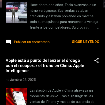
s
Hace ahora dos años, Tesla avanzaba a un
ritmo vertiginoso. Sus ventas estaban
creciendo y estaban poniendo en marcha
toda su maquinaria para mantener la ventaja
frente a los competidores. Su proceso
productivo le permitía manejar unos
márgenes de beneficios tan altos que luego
SIGUE LEYENDO
Publicar un comentario
podían apretar con fuerza en el precio final.
Parte de su secreto lo tenía una máquina
llamada Giga Press. La pudimos ver en su
Apple está a punto de lanzar el órdago
fábrica de Berlín con nuestros propios ojos.
con el recuperar el trono en China: Apple
Enorme, imponente. Con ella, la compañía
Intelligence
produce piezas del chasis de mayor tamaño
con mayor rapidez. Eso le permite fabricar
noviembre 26, 2025
mucho más deprisa que la competencia
porque para los rivales esa misma pieza
La relación de Apple y China atraviesa un
consiste en muchas otras de menor tamaño
momento devisivo. Tras el resurgir de las
que hay que ensamblar. La revolución es tal
ventas de iPhone y meses de ausencia de