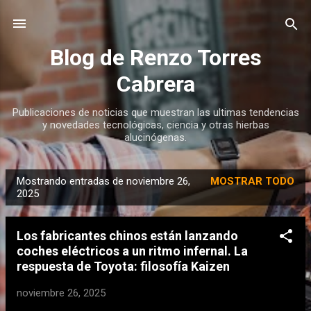
Ir al contenido principal
Blog de Renzo Torres
Cabrera
Publicaciones de noticias que muestran las ultimas tendencias
y novedades tecnológicas, ciencia y otras hierbas
alucinógenas.
Mostrando entradas de noviembre 26,
MOSTRAR TODO
E
2025
n
t
Los fabricantes chinos están lanzando
r
coches eléctricos a un ritmo infernal. La
a
respuesta de Toyota: filosofía Kaizen
d
noviembre 26, 2025
a