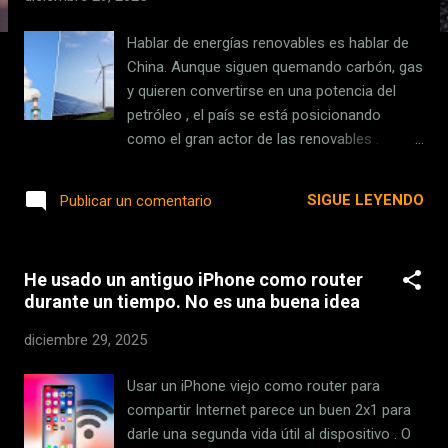
s
Hablar de energías renovables es hablar de
China. Aunque siguen quemando carbón, gas
y quieren convertirse en una potencia del
petróleo , el país se está posicionando
como el gran actor de las renovables .
También de las ‘ megaestructuras ’. Y,
combinando ambas, tenemos Jupiter I. Es la
SIGUE LEYENDO
Publicar un comentario
primera turbina del mundo de clase 30 MW
que funciona con hidrógeno puro, la acaban
de encender y aspiran a que sea la solución
He usado un antiguo iPhone como router
para uno de los mayores problemas de las
durante un tiempo. No es una buena idea
renovables. Aprovechar el excedente de
energía. Jupiter I . Como prácticamente todo
diciembre 29, 2025
lo que tiene que ver con energía y China, los
números de esta planta son, cuanto menos,
Usar un iPhone viejo como router para
llamativos. Ahora entraremos en esto de
compartir Internet parece un buen 2x1 para
que sea la primera turbina de clase 30 MW
darle una segunda vida útil al dispositivo . O