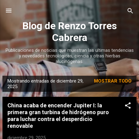
Ir al contenido principal
Blog de Renzo Torres
Cabrera
Publicaciones de noticias que muestran las ultimas tendencias
y novedades tecnológicas, ciencia y otras hierbas
alucinógenas.
Mostrando entradas de diciembre 29,
MOSTRAR TODO
E
2025
n
t
China acaba de encender Jupiter I: la
r
primera gran turbina de hidrógeno puro
a
para luchar contra el desperdicio
d
renovable
a
diciembre 29, 2025