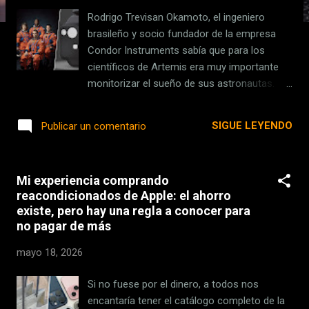
s
Rodrigo Trevisan Okamoto, el ingeniero
brasileño y socio fundador de la empresa
Condor Instruments sabía que para los
científicos de Artemis era muy importante
monitorizar el sueño de sus astronautas.
También sabía que la NASA había adquirido
hace años varias pulseras de actividad
SIGUE LEYENDO
Publicar un comentario
comercializadas por su compañía, cuyo
objetivo es justamente analizar los patrones
de sueño de los usuarios de una forma
Mi experiencia comprando
exhaustiva. Aun así, la noticia que recibió el
reacondicionados de Apple: el ahorro
1 de abril fue un subidón y una sorpresa.
existe, pero hay una regla a conocer para
Poco después de que la misión Artemis
no pagar de más
despegase con éxito hacia la Luna, recibió
un correo en el que se comunicaba que
mayo 18, 2026
algunos de sus astronautas llevaban una de
sus pulseras. Una pulsera para vigilar su
Si no fuese por el dinero, a todos nos
sueño. Hoy en día existen muchos relojes y
encantaría tener el catálogo completo de la