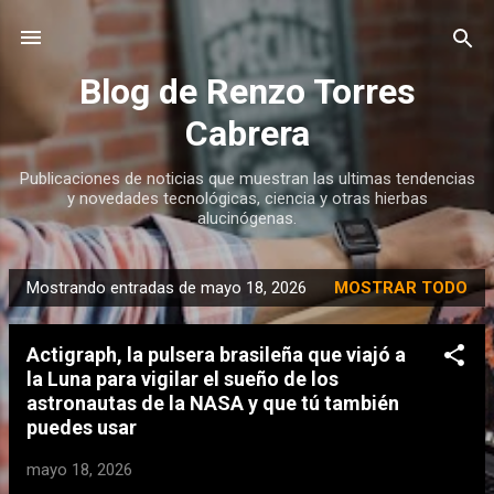
Ir al contenido principal
Blog de Renzo Torres
Cabrera
Publicaciones de noticias que muestran las ultimas tendencias
y novedades tecnológicas, ciencia y otras hierbas
alucinógenas.
Mostrando entradas de mayo 18, 2026
MOSTRAR TODO
E
n
Actigraph, la pulsera brasileña que viajó a
t
la Luna para vigilar el sueño de los
r
astronautas de la NASA y que tú también
a
puedes usar
d
mayo 18, 2026
a