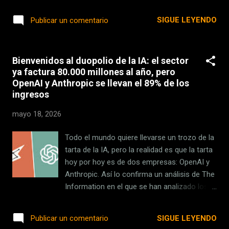
(para arreglar lo que iOS 26 rompió) y mucha
que muchos pasan por alto: comprar
IA (para cumplir con lo que anunciaron hace
SIGUE LEYENDO
Publicar un comentario
productos reacondicionados. Y muchos no
dos años). Precisamente sobre eso último
l...
hemos conocido nuevos detalles gracias a
la última newsletter del filtrador Mark
Bienvenidos al duopolio de la IA: el sector
Gurman, quien revela que Apple tiene ya todo
ya factura 80.000 millones al año, pero
listo para no solo traer la nueva Siri
OpenAI y Anthropic se llevan el 89% de los
anunciada en la WWDC24 , sino también
ingresos
otras novedades inéditas . Aunque, eso sí,
con un importante (y previsible) cartel de
mayo 18, 2026
beta. La app y privacidad de la nueva Siri Lo
que sabemos de la nueva Siri de forma
Todo el mundo quiere llevarse un trozo de la
oficial es lo que se presentó hace dos años
tarta de la IA, pero la realidad es que la tarta
con una Siri que entiende mejor nuestro
hoy por hoy es de dos empresas: OpenAI y
contexto y a la que podremos hablar (por
Anthropic. Así lo confirma un análisis de The
fin) con lenguaje natural. También que estará
Information en el que se han analizado los
poten...
ingresos de las 34 empresas más relevantes
del mercado en la actualidad. Las cuentas
SIGUE LEYENDO
Publicar un comentario
empiezan a ser llamativas, pero también lo