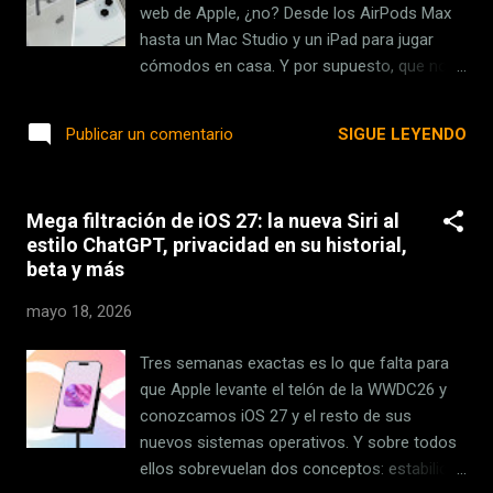
pulseras que analizan el sueño de los
web de Apple, ¿no? Desde los AirPods Max
usuarios. Sin embargo, la de Condor
hasta un Mac Studio y un iPad para jugar
Instruments , llamada Actigraph, cuenta con
cómodos en casa. Y por supuesto, que no
una diferencia clave, ya que es capaz de
falte el iPhone 17 Pro Max . Sin embargo, la
detectar distintas...
vida no es tan fácil y siempre tenemos que
SIGUE LEYENDO
Publicar un comentario
buscar ese equilibrio entre lo que
compramos, lo que queremos y lo que
realmente podemos permitirnos. Es aquí
Mega filtración de iOS 27: la nueva Siri al
donde cualquier ahorro que nos sirva para
estilo ChatGPT, privacidad en su historial,
comprar un dispositivo de Apple es más que
beta y más
bienvenido. Por un lado, sabemos que
tenemos la vuelta al cole , momento en el
mayo 18, 2026
que Apple ahora está regalando unos
AirPods en verano, además de ofrecer
Tres semanas exactas es lo que falta para
descuentos interesantes. Eso está genial,
que Apple levante el telón de la WWDC26 y
pero... ¿cuáles son otras formas de ahorrar?
conozcamos iOS 27 y el resto de sus
La primera es comparar precios en
nuevos sistemas operativos. Y sobre todos
diferentes comercios: Apple Store , Amazon,
ellos sobrevuelan dos conceptos: estabilidad
MediaMarkt... ya sabes. Pero hay otra opción