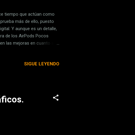
ace tiempo que actúan como
 prueba más de ello, puesto
gital. Y aunque es un detalle,
ara de los AirPods Pocos
en las mejoras en cuanto a
 cámara del iPhone es también
ién en otros modelos (
SIGUE LEYENDO
 si pulsar una vez o dos para
una función disponible en la
digital...
ficos.