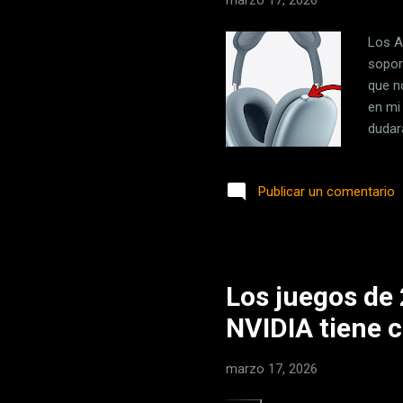
marzo 17, 2026
Los A
sopor
que no
en mi
dudar
calid
inter
Publicar un comentario
AirPod
activ
patill
Los juegos de 
NVIDIA tiene c
marzo 17, 2026