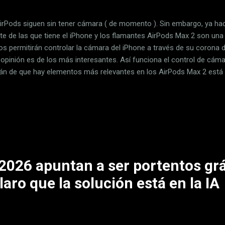
irPods siguen sin tener cámara ( de momento ). Sin embargo, ya h
te de las que tiene el iPhone y los flamantes AirPods Max 2 son una
s permitirán controlar la cámara del iPhone a través de su corona di
 opinión es de los más interesantes. Así funciona el control de cám
án de que hay elementos más relevantes en los AirPods Max 2 está 
ad de sonido o cancelación de ruido. Pero eso de poder controlar la
esante y es una función que, de la mano de iOS 26 , se estrenó tamb
s 4 , AirPods Pro 2 y AirPods Pro 3 ). En los ajustes se puede elegir
ar la cámara del iPhone Mientras que en el resto de modelos esta es 
a de los auriculares, en los Max 2 está disponible a través de la corona 
2026 apuntan a ser portentos grá
laro que la solución está en la IA