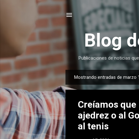
Blog d
Publicaciones de noticias que
Mostrando entradas de marzo 
E
n
t
Creíamos que 
r
a
ajedrez o al 
d
al tenis
a
s