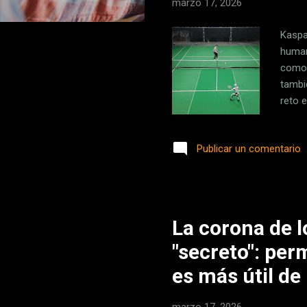
marzo 17, 2026
Kaspa
human
como 
tambi
reto e
Tsing
jugar
Publicar un comentario
imper
Alpha
parec
La corona de 
"secreto": perm
es más útil de