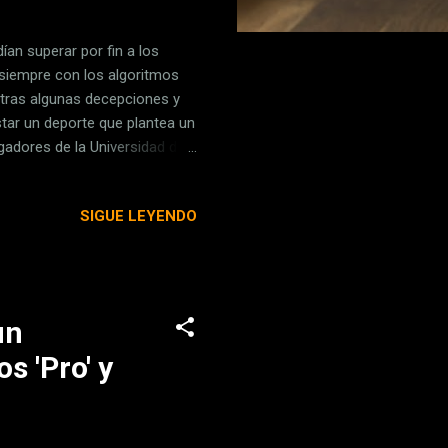
an superar por fin a los
 siempre con los algoritmos
 tras algunas decepciones y
tar un deporte que plantea un
igadores de la Universidad de
arrollar un robot capaz de
ic humanoid TEnnis skills from
SIGUE LEYENDO
ilar al de desarrollos como
ugar. Ya hemos visto avances
 , pero este hito se ha ...
un
s 'Pro' y