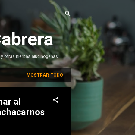
Cabrera
 y otras hierbas alucinógenas.
MOSTRAR TODO
ar al
machacarnos