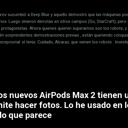
rov sucumbió a Deep Blue y aquello demostró que las máquinas podí
os. Luego vinieron derrotas en otros campos (Go, StarCraft), pero
protagonistas. Ahora quienes quieren superarnos son los robots, y
én sorprendentes demostraciones previas , están queriendo conquis
xcepcional: el tenis. Cuidado, Alcaraz, que vienen los robots . Invest
hua o de la Universidad de Pekín entre otras han colaborado para des
 al tenis. El proyecto ha sido bautizado como LATENT (Learn Athleth
fect human Motion daTa) y sorprende porque el principio es muy sim
Zero: la máquina (el robot) prácticamente aprende por sí misma a j
idos con deportes como el ping pong o con demostraciones de kung fu
los nuevos AirPods Max 2 tienen 
ite hacer fotos. Lo he usado en lo
 lo que parece