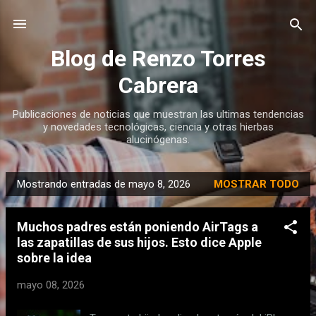
Ir al contenido principal
Blog de Renzo Torres
Cabrera
Publicaciones de noticias que muestran las ultimas tendencias
y novedades tecnológicas, ciencia y otras hierbas
alucinógenas.
Mostrando entradas de mayo 8, 2026
MOSTRAR TODO
E
n
Muchos padres están poniendo AirTags a
t
las zapatillas de sus hijos. Esto dice Apple
r
sobre la idea
a
d
mayo 08, 2026
a