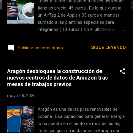
Tener a tu hijo localizado a través del iPhone
s
tiene un precio: 45 euros . Es lo que cuesta
un AirTag 2 de Apple ( 35 euros o menos)
sumado a las plantillas especiales para
integrarlos ( 10 euros ). En el último año, tal
como hemos ido viendo en las redes
sociales , están empezando a correr como
SIGUE LEYENDO
Publicar un comentario
la pólvora los vídeos padres utilizando este
accesorio para tener permanentemente
vigilados a sus hijos. Ahora bien, lo que
Aragón desbloquea la construcción de
sobre el papel puede parecer una buena idea,
nuevos centros de datos de Amazon tras
ya no tanto para espiarle, sino protegerle, en
meses de trabajos previos
realidad es un plan con lagunas . De hecho,
la propia Apple tiene una recomendación de
mayo 08, 2026
uso muy clara para este accesorio. Y ya te
adelantamos que no, no es buena idea. El
Aragón es una de las pilas renovables de
gran inconveniente: el AirTag no es un GPS
España . Esa capacidad para generar energía
Aunque puede parecer que lo es, en realidad
lo ha puesto en el punto de mira de las Big
el AirTag no tiene nada que ver con un GPS ,
Tech que quieren instalarse en Europa con