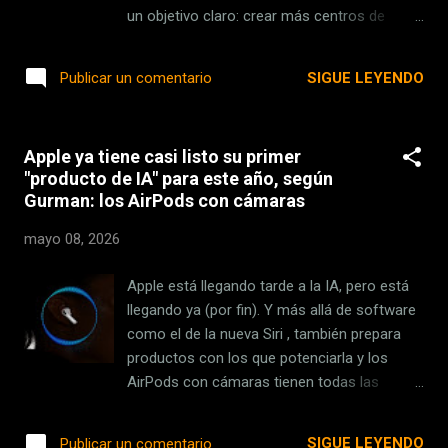
por mucho que podamos seguir su
un objetivo claro: crear más centros de
ubicación a través de la app Buscar del
datos . El tiburón aquí es una Amazon que
iPhone . Es ...
lleva unos años operando en la región, pero
SIGUE LEYENDO
Publicar un comentario
a la que se le acaba de abrir el panorama
para conseguir lo que lleva un tiempo
persiguiendo. Convertir Aragón en la “Virginia
Apple ya tiene casi listo su primer
española”. En corto . Esta no es una
"producto de IA" para este año, según
comparación sin más, ya que el estado
Gurman: los AirPods con cámaras
estadounidense es uno de los que aglutina la
mayor concentración de centros de datos
mayo 08, 2026
del mundo. En Aragón estamos a punto de
ver algo similar. Amazon, a través de AWS ,
Apple está llegando tarde a la IA, pero está
opera desde noviembre de 2022 en la región
llegando ya (por fin). Y más allá de software
con centros de datos en Zaragoza y
como el de la nueva Siri , también prepara
Huesca. Sin embargo, la fiebre por los
productos con los que potenciarla y los
centros de datos es más reciente y el
AirPods con cámaras tienen todas las
gigante estadounidense lleva un tiempo
papeletas para ser los primeros. Al menos
detrás de los permisos para poder construir
eso es lo que cuenta la última filtración de
SIGUE LEYENDO
Publicar un comentario