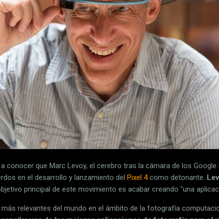
a conocer que Marc Levoy, el cerebro tras la cámara de los Google 
rdos en el desarrollo y lanzamiento del
Pixel 4
como detonante.
Lev
 objetivo principal de este movimiento es acabar creando "una aplicac
 más relevantes del mundo en el ámbito de la fotografía computacio