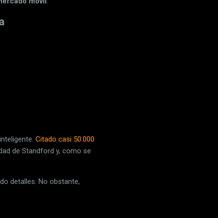
 mercado móvil
.
a
nteligente.
Citado casi 50.000
idad de Standford y, como se
do detalles. No obstante,