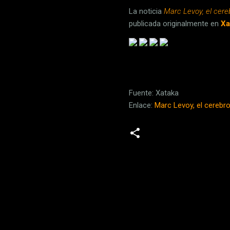
La noticia
Marc Levoy, el cere
publicada originalmente en
Xa
Fuente: Xataka
Enlace:
Marc Levoy, el cerebro
C
o
m
e
n