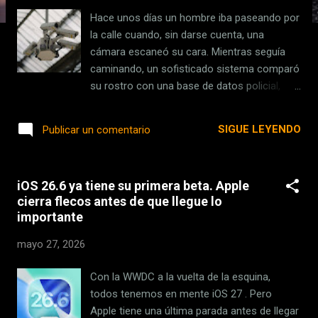
s
Hace unos días un hombre iba paseando por
la calle cuando, sin darse cuenta, una
cámara escaneó su cara. Mientras seguía
caminando, un sofisticado sistema comparó
su rostro con una base de datos policial,
envió la alerta y en cuestión de minutos
estaba arrestado. Sucedió en Londres . La
SIGUE LEYENDO
Publicar un comentario
ciudad de las cámaras . Londres es una de
las ciudades más vigiladas del mundo; según
algunas fuentes , en sus calles hay más de
iOS 26.6 ya tiene su primera beta. Apple
600.000 cámaras controlando todo lo que
cierra flecos antes de que llegue lo
pasa. Desde hace unos años, además,
importante
tienen un sistema de reconocimiento facial
en tiempo real para identificar delincuentes
mayo 27, 2026
peligrosos, y parece que el sistema está
siendo tan efectivo como polémico. En
Con la WWDC a la vuelta de la esquina,
Xataka Una sola empresa fabrica muchas de
todos tenemos en mente iOS 27 . Pero
las cámaras y vigilabebés de marca blanca
Apple tiene una última parada antes de llegar