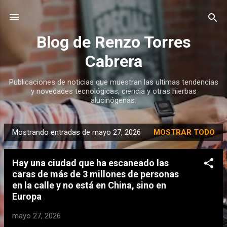
Ir al contenido principal
Blog de Renzo Torres
Cabrera
Publicaciones de noticias que muestran las ultimas tendencias
y novedades tecnológicas, ciencia y otras hierbas
alucinógenas.
Mostrando entradas de mayo 27, 2026
MOSTRAR TODO
E
n
Hay una ciudad que ha escaneado las
t
caras de más de 3 millones de personas
r
en la calle y no está en China, sino en
a
Europa
d
mayo 27, 2026
a