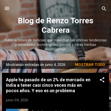
Ir al contenido principal
Blog de Renzo Torres
Cabrera
Publicaciones de noticias que muestran las ultimas tendencias
y novedades tecnológicas, ciencia y otras hierbas
alucinógenas.
Mostrando entradas de junio 4, 2026
MOSTRAR TODO
E
n
Apple ha pasado de un 2% de mercado en
t
India a tener casi cinco veces más en
r
pocos años. Y eso es un problema
a
d
junio 04, 2026
a