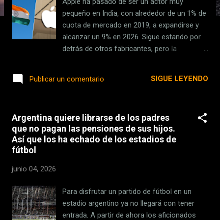
Apple ha pasado de ser un actor muy
s
pequeño en India, con alrededor de un 1% de
cuota de mercado en 2019, a expandirse y
alcanzar un 9% en 2026. Sigue estando por
detrás de otros fabricantes, pero la
tendencia sigue siendo ascendente y esto
también es algo que se percibe en su
SIGUE LEYENDO
Publicar un comentario
relevancia en el país . Tanto que hasta los
reguladores le han echado el ojo. El
problema de vender más iPhone en el país
Argentina quiere librarse de los padres
es que también se investiga su posición en
que no pagan las pensiones de sus hijos.
el mercado y, como ha sucedido ya en otros
Así que los ha echado de los estadios de
territorios, se quiere comprobar si la
fútbol
compañía ejerce prácticas desleales con la
competencia. Hace cinco años que India
junio 04, 2026
puso el ojo sobre Apple Imagen: James
Yarema en Unsplash Fue en 2021 cuando en
Para disfrutar un partido de fútbol en un
India se abrió una investigación
estadio argentino ya no llegará con tener
antimonopolio a Apple. Fue a raíz de recibir
entrada. A partir de ahora los aficionados