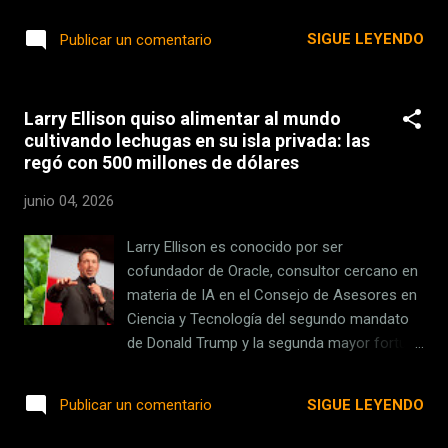
filtraciones, en las cuales se sugiere que el
moroso...
nuevo CEO a partir de septiembre, John
SIGUE LEYENDO
Publicar un comentario
Ternus , quiere centrarse en las gafas y dejar
de lado lo otro. Al menos de momento. Qué
ha pasado. El analista Ming-Chi Kuo asegura
Larry Ellison quiso alimentar al mundo
que Apple ha realizado una profunda revisión
cultivando lechugas en su isla privada: las
de su hoja de ruta para realidad mixta y
regó con 500 millones de dólares
aumentada. Es algo que ya se filtró en cierto
modo hace unas semanas cuando se habló
junio 04, 2026
de una reorganización interna de los equipos
. Pero Kuo va un poco más allá. Según sus
Larry Ellison es conocido por ser
últimas comprobaciones en la cadena de
cofundador de Oracle, consultor cercano en
suministro, los planes relacionados con
materia de IA en el Consejo de Asesores en
Vision Pro han desaparecido prácticamente
Ciencia y Tecnología del segundo mandato
del mapa y solo quedan dos proyectos de
de Donald Trump y la segunda mayor fortuna
gafas inteligentes en desarrollo. El papel de
del mundo, según la lista de millonarios de
John Te...
Forbes . El millonario invirtió cientos de
SIGUE LEYENDO
Publicar un comentario
millones de dólares en un proyecto de
agricultura tecnológica en Lanai, su isla