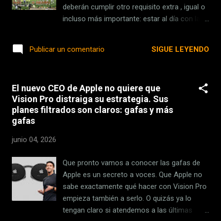
denuncias por parte de una organización sin
deberán cumplir otro requisito extra , igual o
ánimo de lucro, Match Group, y por un grupo
incluso más importante: estar al día con las
de startups in...
pensiones de sus hijos. En un intento por
golpear allí donde más duele, al corazón
SIGUE LEYENDO
Publicar un comentario
futbolero de la nación que vio nacer a
Maradona, Messi o Di Estéfano, las
autoridades han activado un sistema que
El nuevo CEO de Apple no quiere que
veta el acceso a los campos a los padres
Vision Pro distraiga su estrategia. Sus
que se desentiendan de los gastos de
planes filtrados son claros: gafas y más
alimentación de sus hijos. En el ojo el
gafas
Gobierno tiene a 13.000 personas, morosos
a los que se les acaba de complicar también
junio 04, 2026
el Mundial de EEUU. "No entran más a las
canchas" . La frase es de Alejandra
Que pronto vamos a conocer las gafas de
Monteoliva, ministra de Seguridad Nacional,
Apple es un secreto a voces. Que Apple no
quien hace poco anunciaba así, vía X , la
sabe exactamente qué hacer con Vision Pro
decisión de cerrar las puertas de los
empieza también a serlo. O quizás ya lo
estadios a quienes no estén al día con sus
tengan claro si atendemos a las últimas
pensiones. "Los deudores alimentarios