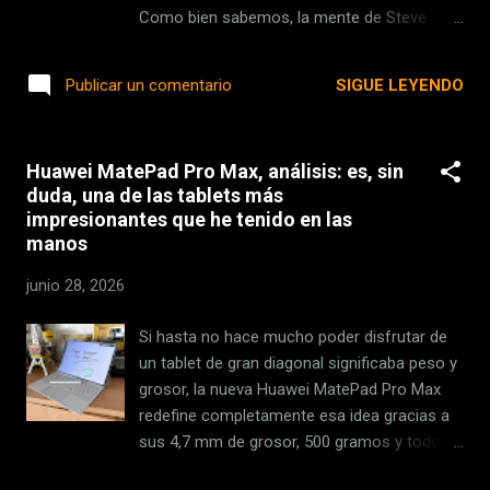
español es uno de esos lugares abocados a
Como bien sabemos, la mente de Steve
una contracción demográfica severa porque
Jobs estaba siempre activa. Y es que crear
su tasa de reemplazo está en números
productos revolucionarios como el Mac o el
SIGUE LEYENDO
Publicar un comentario
rojos. Según el INE , la fe...
iPhone requería del 100% de sus esfuerzos.
Aun así, Steve Jobs también se iba de
vacaciones . ¿Y qué hacía en su periodo
Huawei MatePad Pro Max, análisis: es, sin
vacacional? Pues bueno, bien es conocido
duda, una de las tablets más
su barco propio , algún que otro viaje a
impresionantes que he tenido en las
Japón ... Eso sí, que estuviera de vacaciones
manos
no significaba que ni él ni sus empleados
estuvieran descansando. Jobs utilizaba sus
junio 28, 2026
vacaciones como un tiempo para reflexionar
sobre el próximo producto Steve Jobs tenía
Si hasta no hace mucho poder disfrutar de
una forma peculiar de aprovechar sus
un tablet de gran diagonal significaba peso y
vacaciones. Según Tony Fadell , el padre del
grosor, la nueva Huawei MatePad Pro Max
iPod y encargado de realizar uno de los
redefine completamente esa idea gracias a
prototipos del iPhone , fue uno de quienes
sus 4,7 mm de grosor, 500 gramos y todo
más llamadas re...
ello con una pantalla OLED PaperMatte de