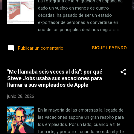
La fotografía de la migración en España ha
s
dado un vuelco en menos de cuatro
décadas: ha pasado de ser un estado
exportador de personas a convertirse en
uno de los principales destinos migratorios
del continente. Así, en el estado español en
1990 vivían más españoles fuera (1,4
SIGUE LEYENDO
Publicar un comentario
millones) que dentro. En 2024, esa
proporción se ha invertido: 8,9 millones de
personas nacidas fuera de las fronteras del
"Me llamaba seis veces al día": por qué
estado residen en España, mientras que hay
Steve Jobs usaba sus vacaciones para
1,6 millones de personas españolas en
llamar a sus empleados de Apple
diáspora. Un brutal giro estructural que tiene
su explicación en transformaciones
junio 28, 2026
económicas, demográficas y geopolíticas.
Esta tendencia se revertió aproximadamente
En la mayoría de las empresas la llegada de
en 1995 (1,3 millones de inmigrantes vs. 1,2
las vacaciones supone un gran respiro para
millones de emigrante), ha ido creciendo y
los empleados. Por un lado, cuando a ti te
no parece que vaya a detenerse. El estado
toca irte, y por otro... cuando no está el jefe.