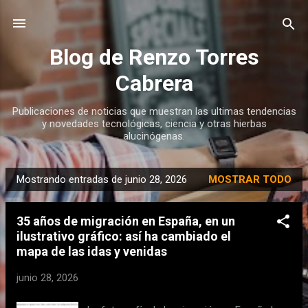
Ir al contenido principal
Blog de Renzo Torres
Cabrera
Publicaciones de noticias que muestran las ultimas tendencias
y novedades tecnológicas, ciencia y otras hierbas
alucinógenas.
Mostrando entradas de junio 28, 2026
MOSTRAR TODO
E
n
35 años de migración en España, en un
t
ilustrativo gráfico: así ha cambiado el
r
mapa de las idas y venidas
a
d
junio 28, 2026
a