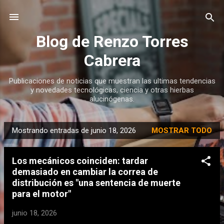
Ir al contenido principal
Blog de Renzo Torres
Cabrera
Publicaciones de noticias que muestran las ultimas tendencias
y novedades tecnológicas, ciencia y otras hierbas
alucinógenas.
Mostrando entradas de junio 18, 2026
MOSTRAR TODO
E
n
Los mecánicos coinciden: tardar
t
demasiado en cambiar la correa de
r
distribución es "una sentencia de muerte
a
para el motor"
d
junio 18, 2026
a