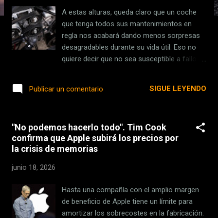
s
A estas alturas, queda claro que un coche
que tenga todos sus mantenimientos en
regla nos acabará dando menos sorpresas
desagradables durante su vida útil. Eso no
quiere decir que no sea susceptible a fallos,
pero si está en nuestra mano anticiparnos a
sus mantenimientos, mejor. Y en este
SIGUE LEYENDO
Publicar un comentario
aspecto hay ciertos elementos críticos de
nuestro vehículo en los que es preferible no
jugársela. Uno de ellos es la correa de
"No podemos hacerlo todo". Tim Cook
distribución, que quizás es una de las piezas
confirma que Apple subirá los precios por
que más se ignora o se pospone en el
la crisis de memorias
mantenimiento del coche, y que puede
arruinarte el motor de un día para otro si no
junio 18, 2026
se cambia a la frecuencia adecuada. Qué
hace exactamente. La correa de distribución
Hasta una compañía con el amplio margen
es una banda de caucho dentada que
de beneficio de Apple tiene un límite para
sincroniza el movimiento del cigüeñal y el
amortizar los sobrecostes en la fabricación.