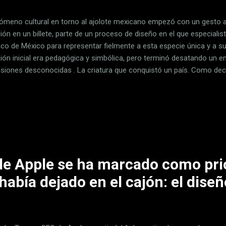
nómeno cultural en torno al ajolote mexicano empezó con un gesto
ción en un billete, parte de un proceso de diseño en el que especial
nco de México para representar fielmente a esta especie única y a 
ción inicial era pedagógica y simbólica, pero terminó desatando un 
siones desconocidas . La criatura que conquistó un país. Como decí
jolote en el billete mexicano de 50 pesos transformó por completo la
ie que, hasta entonces, era conocida solo por especialistas y habit
 día de circulación, el diseño cautivó a millones de personas, no solo
a suave y enigmática del anfibio que, sin proponérselo, encarnó una m
o cultu...
de Apple se ha marcado como prio
abía dejado en el cajón: el diseñ