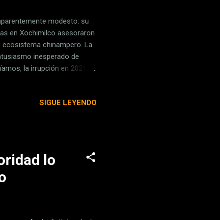
 aparentemente modesto: su
istas en Xochimilco asesoraron
su ecosistema chinampero. La
entusiasmo inesperado de
amos, la irrupción en 2021
 relación del país con una
antes de Xochimilco . Desde el
SIGUE LEYENDO
 por su estética, sino por la
ezcla de ternura, identidad y
ridad lo
o