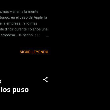
, nos vienen a la mente
rgo, en el caso de Apple, la
e la empresa . Y lo más
de dirigir durante 15 años una
 empresa . De hecho, ese
cciones para así no tener
e en la sombra Vanguard
SIGUE LEYENDO
nocidos para el público
de cifras, son
s
 los puso