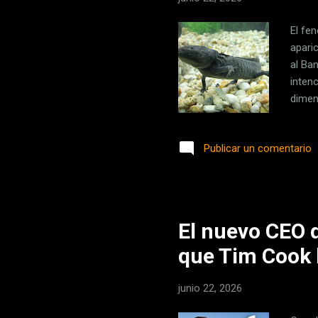
El fe
apari
al Ba
inten
dimen
del a
espec
Publicar un comentario
primer
figur
orgull
El nuevo CEO 
que Tim Cook h
junio 22, 2026