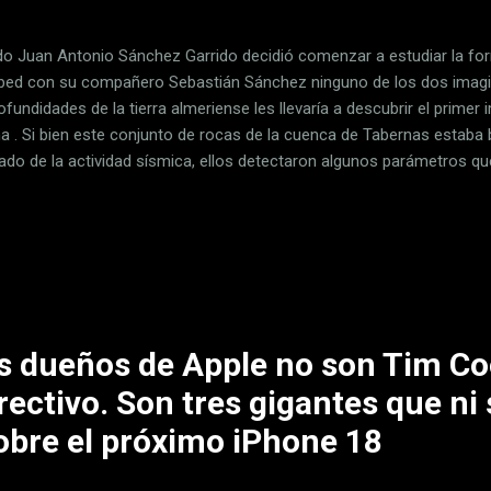
o Juan Antonio Sánchez Garrido decidió comenzar a estudiar la fo
ed con su compañero Sebastián Sánchez ninguno de los dos imagi
ofundidades de la tierra almeriense les llevaría a descubrir el prime
a . Si bien este conjunto de rocas de la cuenca de Tabernas estaba
tado de la actividad sísmica, ellos detectaron algunos parámetros q
sición química de las rocas hasta su actividad magnética, todo pare
vimiento sísmico, hace 8 millones de años, algo provocó un aument
so. Tan inmenso, que solo podría cuadrar con una explosión nuclear
a probable, dadas las fechas. Lo segundo sería un hito en la ciencia
ceso de investigación al que se fueron su...
s dueños de Apple no son Tim Co
rectivo. Son tres gigantes que ni 
obre el próximo iPhone 18