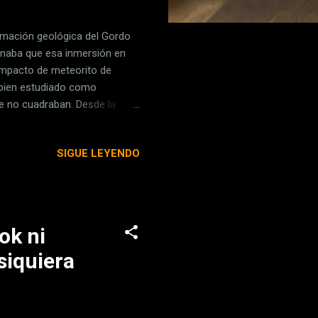
rmación geológica del Gordo
naba que esa inmersión en
r impacto de meteorito de
 bien estudiado como
ue no cuadraban. Desde la
cía indicar que, más allá de
o de temperatura y presión
SIGUE LEYENDO
 o un meteorito. Lo primero
 de nuestro país. Así empezó
ok ni
siquiera