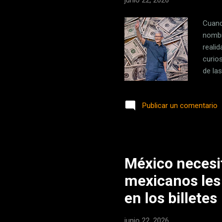
junio 22, 2026
Cuand
nombr
reali
curio
de la
senti
demas
Publicar un comentario
Group
gener
verda
México necesi
mexicanos les 
en los billetes
junio 22, 2026