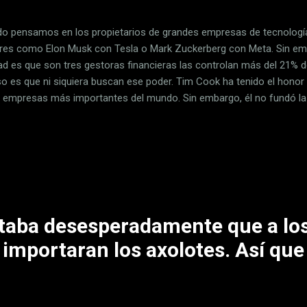
o pensamos en los propietarios de grandes empresas de tecnología
es como Elon Musk con Tesla o Mark Zuckerberg con Meta. Sin emba
dad es que son tres gestoras financieras las controlan más del 21% d
so es que ni siquiera buscan ese poder. Tim Cook ha tenido el honor 
s empresas más importantes del mundo. Sin embargo, él no fundó la
miento de "no pertenencia" se ve cuando Tim Cook vendía miles de a
iado poder. ¿Curioso, verdad? El trío de gigantes que domina Appl
, BlackRock y State Street. Estos tres nombres pueden sonar desco
al, pero juntos controlan más del 21% de Apple. Y cuando hablamos 
deramente astronómicas: ...
taba desesperadamente que a lo
importaran los axolotes. Así que