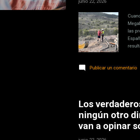
junio 22, 2026
Cuand
Megab
las pr
Españ
resul
compo
un mo
Publicar un comentario
inmen
no er
un pro
Los verdadero
ningún otro di
van a opinar s