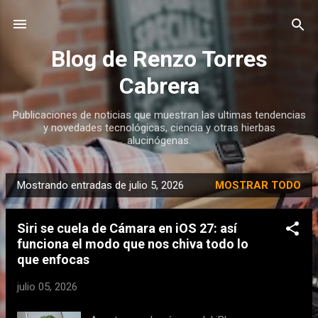
Ir al contenido principal
Blog de Renzo Torres
Cabrera
Publicaciones de noticias que muestran las ultimas tendencias
y novedades tecnológicas, ciencia y otras hierbas
alucinógenas.
Mostrando entradas de julio 5, 2026
MOSTRAR TODO
E
n
Siri se cuela de Cámara en iOS 27: así
t
funciona el modo que nos chiva todo lo
r
que enfocas
a
d
julio 05, 2026
a