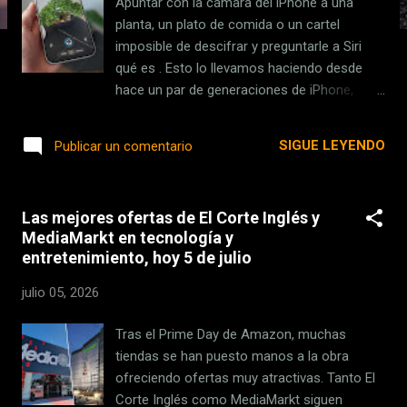
Apuntar con la cámara del iPhone a una
s
planta, un plato de comida o un cartel
imposible de descifrar y preguntarle a Siri
qué es . Esto lo llevamos haciendo desde
hace un par de generaciones de iPhone,
manteniendo pulsado el botón de Control de
cámara. Visual Intelligence funcionaba bien,
SIGUE LEYENDO
Publicar un comentario
pero vivía agazapado ahí. Una función más
que dependía de acordarte de que existía y
de mantener el dedo en el sitio correcto el
Las mejores ofertas de El Corte Inglés y
tiempo suficiente. Con iOS 27 , Apple ha
MediaMarkt en tecnología y
decidido sacarlo de ese escondite , darle
entretenimiento, hoy 5 de julio
nombre propio y colocarlo codo con codo
junto a Foto y Vídeo dentro de la propia app
julio 05, 2026
de Cámara: nace el Modo Siri. Como sabrás,
iOS 27 atraviesa ahora mismo su fase beta
Tras el Prime Day de Amazon, muchas
de desarrollador, con la beta pública prevista
tiendas se han puesto manos a la obra
para la segunda semana de julio y el
ofreciendo ofertas muy atractivas. Tanto El
lanzamiento definitivo señalado para
Corte Inglés como MediaMarkt siguen