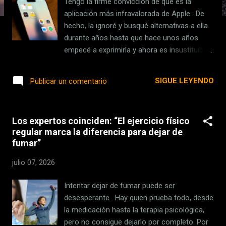
Tengo la firme convicción de que es la
s
aplicación más infravalorada de Apple . De
hecho, la ignoré y busqué alternativas a ella
durante años hasta que hace unos años
empecé a exprimirla y ahora es insustituible.
Tanto como para usarla incluso en Android,
pese a no estar disponible oficialmente en
SIGUE LEYENDO
Publicar un comentario
esos móviles. Me estoy refiriendo a la
aplicación nativa de Recordatorios , esa que
viene ya de serie con cada iPhone y que,
Los expertos coinciden: “El ejercicio físico
pese a ser sencilla, no solamente cumple
regular marca la diferencia para dejar de
con su cometido, sino que tiene muchos
fumar”
alicientes para ser mi favorita . Incluso
inteligencia artificial (aunque no se diga
julio 07, 2026
mucho). Todo lo que gestiono en la app
Recordatorios Por ponerte en contexto,
Intentar dejar de fumar puede ser
tengo un problema: mi mala memoria. O más
desesperante . Hay quien prueba todo, desde
bien, mi memoria selectiva. Puedo recordar
la medicación hasta la terapia psicológica,
al dedillo una anécdota que viví en 2006 con
pero no consigue dejarlo por completo. Por