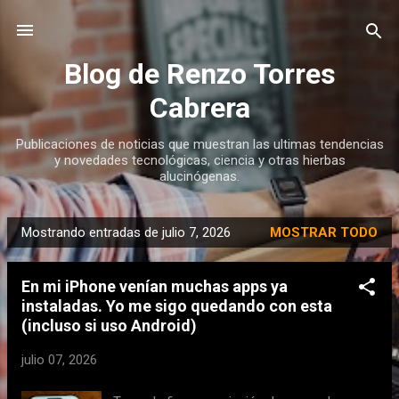
Ir al contenido principal
Blog de Renzo Torres
Cabrera
Publicaciones de noticias que muestran las ultimas tendencias
y novedades tecnológicas, ciencia y otras hierbas
alucinógenas.
Mostrando entradas de julio 7, 2026
MOSTRAR TODO
E
n
En mi iPhone venían muchas apps ya
t
instaladas. Yo me sigo quedando con esta
r
(incluso si uso Android)
a
d
julio 07, 2026
a