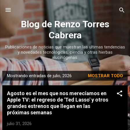
Ir al contenido principal
Blog de Renzo Torres
Cabrera
Publicaciones de noticias que muestran las ultimas tendencias
y novedades tecnológicas, ciencia y otras hierbas
alucinógenas.
Mostrando entradas de julio, 2026
MOSTRAR TODO
E
n
Agosto es el mes que nos merecíamos en
t
Apple TV: el regreso de 'Ted Lasso' y otros
r
grandes estrenos que llegan en las
a
próximas semanas
d
julio 31, 2026
a