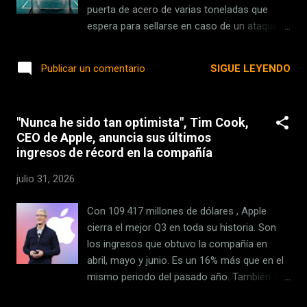
nuevos casos ...
puerta de acero de varias toneladas que
espera para sellarse en caso de un ataque
nuclear. Finlandia está geográficamente
situada en un punto crítico entre tanto
SIGUE LEYENDO
Publicar un comentario
conflicto bélico. Pero tal y como señalan en
The Times, tampoco van mal preparados en
caso de escenario nuclear, y es que sus
"Nunca he sido tan optimista", Tim Cook,
centros de defensa incorporan de todo ,
CEO de Apple, anuncia sus últimos
hasta actividades de entretenimiento para
ingresos de récord en la compañía
los más pequeños. Tensión . Finlandia
comparte con Rusia la frontera más larga de
julio 31, 2026
todo el territorio de la OTAN, más de 1.300
kilómetros, y desde su ingreso en la Alianza
Con 109.417 millones de dólares , Apple
en 2023 ha pasado de la neutralidad que
cierra el mejor Q3 en toda su historia. Son
poseía históricamente a convertirse en uno
los ingresos que obtuvo la compañía en
de los objetivos declarados de Moscú. En las
abril, mayo y junio. Es un 16% más que en el
últimas semanas, un diputado ruso ha
mismo periodo del pasado año. También a
llegado a asegurar que el país cuenta con
efectos de beneficios ha obtenido un
capacidad militar para "hacer expl...