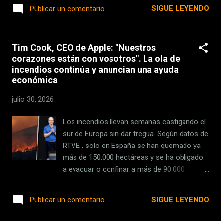
incremento pasando de un neto de 23.434
SIGUE LEYENDO
Publicar un comentario
millones a 29.790 millones. Todo ello en un
contexto de lo más complejo debido crisis
de memorias que azota a todo el sector y
Tim Cook, CEO de Apple: "Nuestros
que ha provocado que la compañía subiese
corazones están con vosotros". La ola de
los precios de buena parte de su catálogo .
incendios continúa y anuncian una ayuda
No obstante, no se tienen en cuenta esas
económica
subidas para este anuncio de ingresos, dado
que se produjo cuando el trimestre estaba
julio 30, 2026
ya prácticamente cerrado. Los iPhone
siguen aumentando la brecha Pocas dudas
Los incendios llevan semanas castigando el
hay de que Apple es "la empresa del iPhone"
sur de Europa sin dar tregua. Según datos de
en todos los sentidos. No solo por ser quién
RTVE , solo en España se han quemado ya
los vende, sino porque este sigue siendo su
más de 150.000 hectáreas y se ha obligado
producto fetiche y que sigue suponiendo
a evacuar o confinar a más de 90.000
casi la mitad de sus ingresos . La...
personas. Hoy el fuego toca un punto del
mapa, mañana otro. España, Portugal,
SIGUE LEYENDO
Publicar un comentario
Francia, Italia... por desgracia no somos los
únicos. En medio de esta situación, Tim