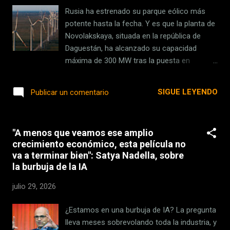
frente al conflicto. Todo ello sin dejar de
Rusia ha estrenado su parque eólico más
buscar soluciones como acuerdos con
potente hasta la fecha. Y es que la planta de
nuevos socios. Una de las plantas de
Novolakskaya, situada en la república de
fabricación de CXMT en la ciudad china de
Daguestán, ha alcanzado su capacidad
Hefei CXMT e YMTC entran en escena.
máxima de 300 MW tras la puesta en
ChangXin Memory Technologies (CXMT) y
marcha de su segunda fase, convirtiéndose
Yangtze Memory Technologies (YMTC) son
así en la mayor instalación de energía eólica
SIGUE LEYENDO
Publicar un comentario
dos de lo...
jamás construida en el país. Bajo estas
líneas te contamos todos los detalles. Por
qué es importante . Daguestán arrastra
"A menos que veamos ese amplio
desde hace años problemas de suministro
crecimiento económico, esta película no
eléctrico, con cortes frecuentes que afectan
va a terminar bien": Satya Nadella, sobre
tanto a los hogares como a las empresas
la burbuja de la IA
de la región. De esta forma, la entrada en
servicio de esta central pone fin a este
julio 29, 2026
déficit crónico, ya que la planta cubrirá cerca
del 9% del consumo eléctrico de la república,
¿Estamos en una burbuja de IA? La pregunta
según datos del Ministerio de Energía ruso.
lleva meses sobrevolando toda la industria, y