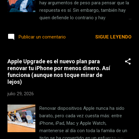
Cifras . El parque está formado por 120
hay argumentos de peso para pensar que la
aerogeneradores de 2,5 MW cada uno ,
respuesta es sí. Sin embargo, también hay
repartidos en dos fases de construcción
quien defiende lo contrario y hay
(152,5 MW la primera y 147,5 MW la
argumentos potentes a favor del no . En
segunda). S...
medio de este debate, el CEO de Microsoft
SIGUE LEYENDO
Publicar un comentario
ha dado su propia respuesta y no es ni sí ni
no. La pregunta que todos se hacen . Ocurrió
durante el último episodio del podcast de
Apple Upgrade es el nuevo plan para
Fareed Zakaria . El entrevistador comienza la
renovar tu iPhone por menos dinero. Así
conversación con una pregunta muy directa
funciona (aunque nos toque mirar de
"¿Estamos en una burbuja de IA y ha
lejos)
empezado a desinflarse?". Antes de dejarle
responder aporta algunos datos clave, como
julio 29, 2026
que Microsoft tiene una participación del
30% en OpenAI, una empresa que sigue
Renovar dispositivos Apple nunca ha sido
perdiendo dinero a un ritmo vertiginoso . "Da
barato, pero cada vez cuesta más: entre
la sensación de que las matemáticas no
iPhone, iPad, Mac y Apple Watch,
cuadran y de que va a haber un momento de
mantenerse al día con toda la familia de un
la verdad", concluye Zakaria. ...
tirón se ha convertido en un esfuerzo para la