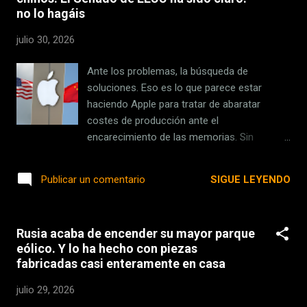
traerá un disco con el juego dentro, sino un
no lo hagáis
simple código que nos dará acceso a la
licencia de uso del mismo. Y, en plena era de
julio 30, 2026
polémicas con la desaparición del formato
físico, hay que tener cuidado con comprar
Ante los problemas, la búsqueda de
una caja de 'GTA VI' para PS5 fuera de
soluciones. Eso es lo que parece estar
nuestro país porque es posible que no
haciendo Apple para tratar de abaratar
funcione en nuestra consola. Y resulta que
costes de producción ante el
es una decisión de la que acaba de dar la
encarecimiento de las memorias. Sin
estoca...
embargo, una de sus vías parece estar en
dos socios chinos "vetados" por Estados
SIGUE LEYENDO
Publicar un comentario
Unidos y hasta el Senado ha pedido
explicaciones. La crisis. La industria
tecnológica atraviesa una escasez de
Rusia acaba de encender su mayor parque
memorias inédita por el auge de la IA. Apple
eólico. Y lo ha hecho con piezas
ha sido una de las compañías más
fabricadas casi enteramente en casa
afectadas y, reconociendo que nunca habían
visto nada igual , subieron los precios de
julio 29, 2026
buena parte de su catálogo para hacer