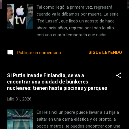
s
Tal como llegó la primera vez, regresará
cuando ya la dábamos por muerta. La serie
'Ted Lasso' , que llegó un agosto de hace
ahora seis años, regresa por todo lo alto
con una cuarta temporada que nadie
esperaba tras el presunto cierre final hace
tres años. Y lo mejor es que no lo hará sola
SIGUE LEYENDO
Publicar un comentario
porque el mes viene cargado de estrenos .
Todo ello sin olvidarnos de que en paralelo
se seguirán estrenando episodios nuevos de
Si Putin invade Finlandia, se va a
series como 'Silo', que continua emitiendo
encontrar una ciudad de búnkeres
su tercera temporada . Así que,
nucleares: tienen hasta piscinas y parques
independientemente de si te vas de
vacaciones o te toca quedarte dando el
julio 31, 2026
callo, seguro que sacarás algún rato para
disfrutar del nuevo contenido de Apple TV.
En Helsinki, un padre puede llevar a su hija a
Índice de Contenidos (5) 'Ted Lasso' vuelve a
saltar en una cama elástica y de pronto, a
los terrenos de juego 'Las Azules' recibirán
pocos metros, te puedes encontrar con una