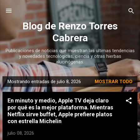
Ir al contenido principal
Blog de Renzo Torres
Cabrera
Publicaciones de noticias que muestran las ultimas tendencias
y novedades tecnológicas, ciencia y otras hierbas
alucinógenas.
Mostrando entradas de julio 8, 2026
MOSTRAR TODO
E
n
En minuto y medio, Apple TV deja claro
t
por qué es la mejor plataforma. Mientras
r
Netflix sirve buffet, Apple prefiere platos
a
con estrella Michelin
d
julio 08, 2026
a