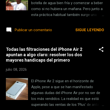
último detalle. Dos minutos que valen más
botella de agua bien fría y comenzar a beber
que mil palabras (o miles millones de
como si no hubiera un mañana. Pero junto a
dólares) Apple publicó en YouTube hace ya
esta práctica habitual también surge una
un año un vídeo de dos minutos que lo
frase clásica bajo el mito de que beber agua
explica todo mejor que cualquie...
helada puede "bloquear" la digestión. La idea
SIGUE LEYENDO
Publicar un comentario
en mente. La afirmación tiene una base
fisiológicamente plausible, puesto que el frío
induce vasoconstricción gástrica transitoria.
Todas las filtraciones del iPhone Air 2
Sin embargo, al cruzar estas afirmaciones
apuntan a algo claro: resolver los dos
con la literatura científica primaria,
mayores handicaps del primero
descubrimos que la línea entre el
mecanismo biológico comprobado y el mito
julio 08, 2026
exagerado es sumamente fina. Para romper
esta línea, Silvia Gómez, especialista en
El iPhone Air 2 sigue en el horizonte de
aparato digestivo, en declaraciones a La
Apple, pese a que se han manifestado
Vanguardia apuntaba que "el agua fría no
algunas dudas del iPhone Air por no ser de
bloquea la digestión, pero si está demasiado
los más vendidos. La realidad es que está
fría puede volverla más lenta y menos
superando las ventas de los 'Plus' de antaño
confortable". Y en esta última parte es