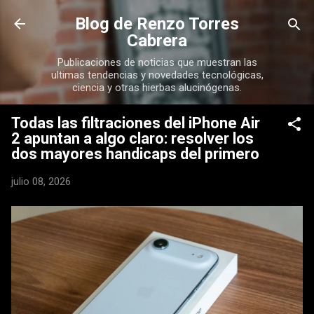
Ir al contenido principal
Blog de Renzo Torres
Cabrera
Publicaciones de noticias que muestran las
ultimas tendencias y novedades tecnológicas,
ciencia y otras hierbas alucinógenas.
Todas las filtraciones del iPhone Air
2 apuntan a algo claro: resolver los
dos mayores handicaps del primero
julio 08, 2026