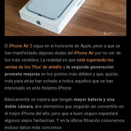
El
iPhone Air 2
sigue en el horizonte de Apple, pese a que se
han manifestado algunas dudas del
iPhone Air
por no ser de
los más vendidos. La realidad es que
está superando las
ventas de los 'Plus' de antaño
y
la segunda generación
promete mejoras
en los puntos más débiles y que, quizás,
más para atrás han echado a todos aquellos que se han
interesado en este finísimo iPhone.
Básicamente se espera que tengan
mayor batería y una
doble cámara
, dos elementos que seguirán sin convertirlo en
el mejor iPhone del año, pero que a buen seguro espantará
algunos viejos fantasmas. Y en la última filtración conocemos
incluso datos más concretos.