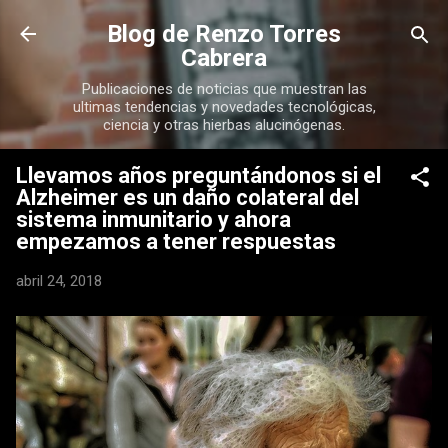
Ir al contenido principal
Blog de Renzo Torres
Cabrera
Publicaciones de noticias que muestran las
ultimas tendencias y novedades tecnológicas,
ciencia y otras hierbas alucinógenas.
Llevamos años preguntándonos si el
Alzheimer es un daño colateral del
sistema inmunitario y ahora
empezamos a tener respuestas
abril 24, 2018