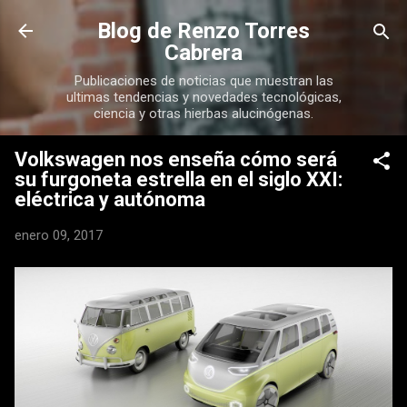
Ir al contenido principal
Blog de Renzo Torres
Cabrera
Publicaciones de noticias que muestran las
ultimas tendencias y novedades tecnológicas,
ciencia y otras hierbas alucinógenas.
Volkswagen nos enseña cómo será
su furgoneta estrella en el siglo XXI:
eléctrica y autónoma
enero 09, 2017