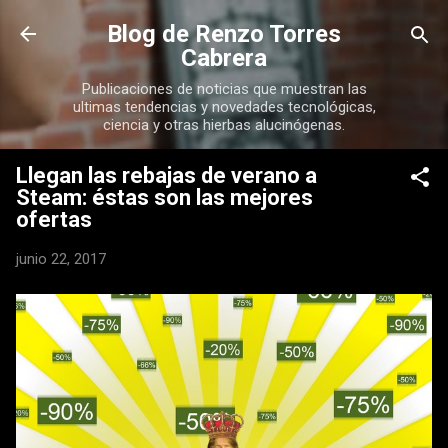
Ir al contenido principal
Blog de Renzo Torres
Cabrera
Publicaciones de noticias que muestran las
ultimas tendencias y novedades tecnológicas,
ciencia y otras hierbas alucinógenas.
Llegan las rebajas de verano a
Steam: éstas son las mejores
ofertas
junio 22, 2017