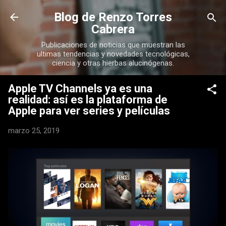
Ir al contenido principal
Blog de Renzo Torres
Cabrera
Publicaciones de noticias que muestran las
ultimas tendencias y novedades tecnológicas,
ciencia y otras hierbas alucinógenas.
Apple TV Channels ya es una
realidad: así es la plataforma de
Apple para ver series y películas
marzo 25, 2019