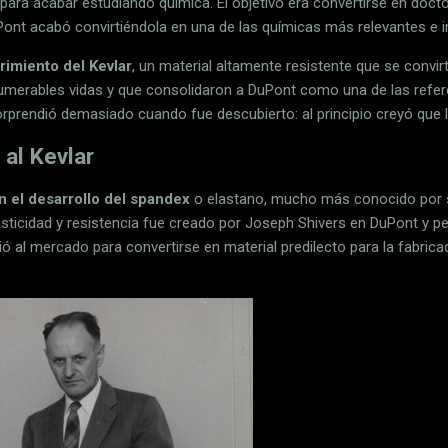
ó para acabar estudiando química. El objetivo era convertirse en docto
ont acabó convirtiéndola en una de las químicas más relevantes e i
imiento del Kevlar
, un material altamente resistente que se convir
umerables vidas y que consolidaron a DuPont como una de las refere
sorprendió demasiado cuando fue descubierto: al principio creyó que 
 al Kevlar
n el desarrollo del spandex
o elastano, mucho más conocido por su
elasticidad y resistencia fue creado por Joseph Shivers en DuPont y 
ó al mercado para convertirse en material predilecto para la fabric