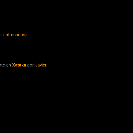
ar entrenadas)
nte en
Xataka
por
Javier