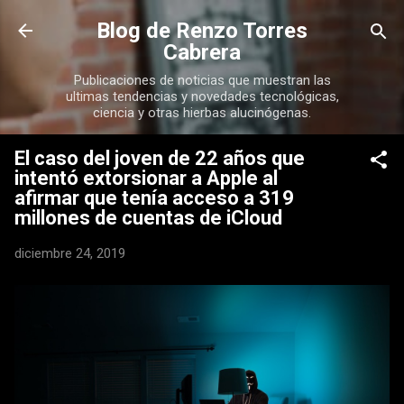
Ir al contenido principal
Blog de Renzo Torres
Cabrera
Publicaciones de noticias que muestran las
ultimas tendencias y novedades tecnológicas,
ciencia y otras hierbas alucinógenas.
El caso del joven de 22 años que
intentó extorsionar a Apple al
afirmar que tenía acceso a 319
millones de cuentas de iCloud
diciembre 24, 2019