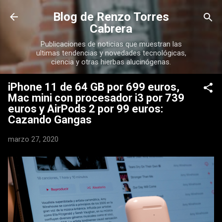
Ir al contenido principal
Blog de Renzo Torres
Cabrera
Publicaciones de noticias que muestran las
ultimas tendencias y novedades tecnológicas,
ciencia y otras hierbas alucinógenas.
iPhone 11 de 64 GB por 699 euros,
Mac mini con procesador i3 por 739
euros y AirPods 2 por 99 euros:
Cazando Gangas
marzo 27, 2020