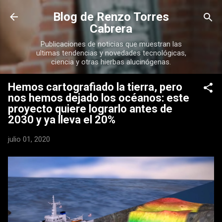
Ir al contenido principal
Blog de Renzo Torres
Cabrera
Publicaciones de noticias que muestran las
ultimas tendencias y novedades tecnológicas,
ciencia y otras hierbas alucinógenas.
Hemos cartografiado la tierra, pero
nos hemos dejado los océanos: este
proyecto quiere lograrlo antes de
2030 y ya lleva el 20%
julio 01, 2020