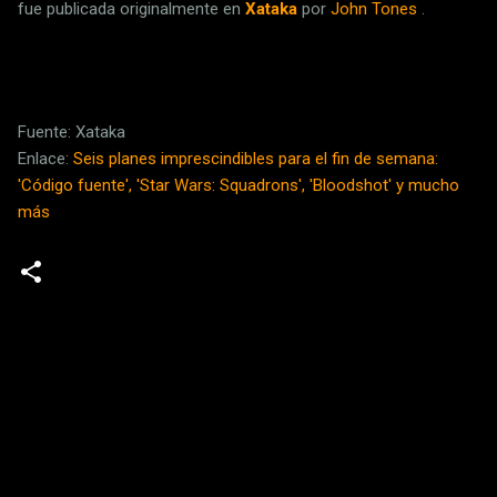
fue publicada originalmente en
Xataka
por
John Tones
.
Fuente: Xataka
Enlace:
Seis planes imprescindibles para el fin de semana:
'Código fuente', 'Star Wars: Squadrons', 'Bloodshot' y mucho
más
C
o
m
e
n
t