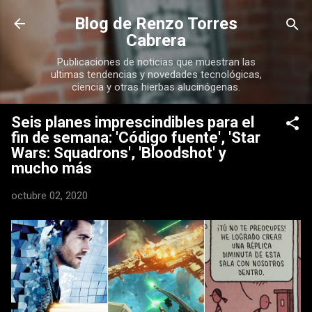
Ir al contenido principal
Blog de Renzo Torres
Cabrera
Publicaciones de noticias que muestran las
ultimas tendencias y novedades tecnológicas,
ciencia y otras hierbas alucinógenas.
Seis planes imprescindibles para el
fin de semana: 'Código fuente', 'Star
Wars: Squadrons', 'Bloodshot' y
mucho más
octubre 02, 2020