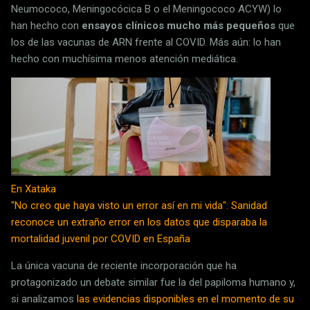
Neumococo, Meningocócica B o el Meningococo ACYW) lo
han hecho con
ensayos clínicos mucho más pequeños
que
los de las vacunas de ARN frente al COVID. Más aún: lo han
hecho con muchísima menos atención mediática.
En Xataka
"No creo que haya visto un error así en mi vida": Sanidad
reconoce un extraño error en los datos que disparaba la
mortalidad juvenil por COVID en España
La única vacuna de reciente incorporación que ha
protagonizado un debate similar fue la del papiloma humano y,
si analizamos
las evidencias disponibles en el momento de su