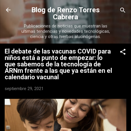
Ir al contenido principal
Blog de Renzo Torres
Cabrera
Publicaciones de noticias que muestran las
ultimas tendencias y novedades tecnológicas,
ciencia y otras hierbas alucinógenas.
El debate de las vacunas COVID para
niños está a punto de empezar: lo
que sabemos de la tecnología de
ARNm frente a las que ya están en el
calendario vacunal
septiembre 29, 2021