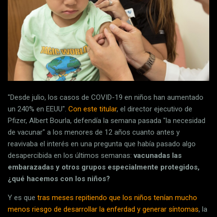
"Desde julio, los casos de COVID-19 en niños han aumentado
un 240% en EEUU".
Con este titular
, el director ejecutivo de
Pfizer, Albert Bourla, defendía la semana pasada "la necesidad
de vacunar" a los menores de 12 años cuanto antes y
reavivaba el interés en una pregunta que había pasado algo
desapercibida en los últimos semanas:
vacunadas las
embarazadas y otros grupos especialmente protegidos,
¿qué hacemos con los niños?
Y es que
tras meses repitiendo que los niños tenían mucho
menos riesgo de desarrollar la enferdad y generar síntomas
, la