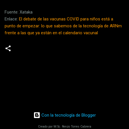
Fuente: Xataka
Enlace:
El debate de las vacunas COVID para niños está a
punto de empezar: lo que sabemos de la tecnología de ARNm
frente a las que ya están en el calendario vacunal
C
o
m
e
n
t
a
Con la tecnología de Blogger
r
i
Creado por M.Sc. Renzo Torres Cabrera