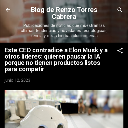
Ir al contenido principal
Blog de Renzo Torres
Cabrera
Publicaciones de noticias que muestran las
ultimas tendencias y novedades tecnológicas,
ciencia y otras hierbas alucinógenas.
Este CEO contradice a Elon Musk y a
otros líderes: quieren pausar la IA
porque no tienen productos listos
para competir
junio 12, 2023