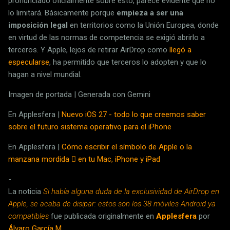
pronunciado oficialmente sobre esto, parece evidente que no
lo limitará. Básicamente porque
empieza a ser una
imposición legal
en territorios como la Unión Europea, donde
en virtud de las normas de competencia se exigió abrirlo a
terceros. Y Apple, lejos de retirar AirDrop como
llegó a
especularse
, ha permitido que terceros lo adopten y que lo
hagan a nivel mundial.
Imagen de portada | Generada con Gemini
En Applesfera |
Nuevo iOS 27 - todo lo que creemos saber
sobre el futuro sistema operativo para el iPhone
En Applesfera |
Cómo escribir el símbolo de Apple o la
manzana mordida  en tu Mac, iPhone y iPad
-
La noticia
Si había alguna duda de la exclusividad de AirDrop en
Apple, se acaba de disipar: estos son los 38 móviles Android ya
compatibles
fue publicada originalmente en
Applesfera
por
Álvaro García M.
.