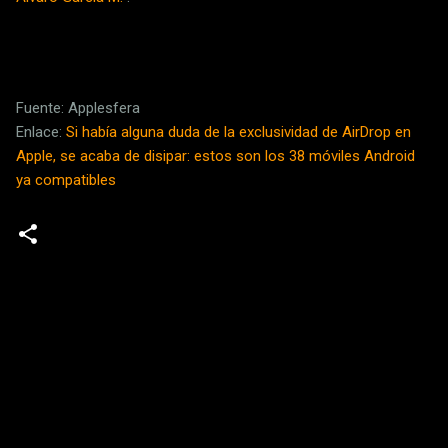
Fuente: Applesfera
Enlace:
Si había alguna duda de la exclusividad de AirDrop en
Apple, se acaba de disipar: estos son los 38 móviles Android
ya compatibles
C
o
m
e
n
t