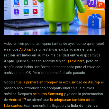
Hubo un tiempo no tan lejano (antes de ayer, como quien dice)
en el que
AirDrop
fue un estándar exclusivo para
enviar y
recibir archivos en su máxima calidad entre dispositivos
Apple
. Quienes usasen Android tenían
QuickShare
, pero en
ningún caso había una forma estandarizada para el envío de
archivos con iOS. Pero todo cambió el año pasado.
Google
fue la primera en "romper" la exclusividad de AirDrop
el
pasado año introduciendo compatibilidad en sus nuevos
móviles. Después
se sumó Samsung
y ya con la presentación
de
Android 17
se afirmó que
lo adoptarían también otros
fabricantes
. Ese momento ha llegado y la
lista de móviles