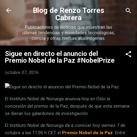
Ir al contenido principal
Blog de Renzo Torres
Cabrera
Publicaciones de noticias que muestran las
ultimas tendencias y novedades tecnológicas,
ciencia y otras hierbas alucinógenas.
Sigue en directo el anuncio del
Premio Nobel de la Paz #NobelPrize
octubre 07, 2016
El Instituto Nobel de Noruega anuncia hoy en Oslo la
concesión del premio de la Paz, después de que esta semana
se dieran los galardones de investigación.
El Instituto Nobel de Noruega da a conocer hoy viernes 7 de
octubre a las 11:00 h CET el
Premio Nobel de la Paz
. Entre