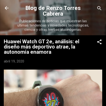
Ir al contenido principal
Blog de Renzo Torres
Cabrera
Publicaciones de noticias que muestran las
ultimas tendencias y novedades tecnológicas,
ciencia y otras hierbas alucinógenas.
Huawei Watch GT 2e, análisis: el
diseño más deportivo atrae, la
autonomía enamora
abril 19, 2020