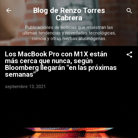
Ir al contenido principal
Blog de Renzo Torres
Cabrera
Publicaciones de noticias que muestran las
ultimas tendencias y novedades tecnológicas,
ciencia y otras hierbas alucinógenas.
Los MacBook Pro con M1X están
más cerca que nunca, según
Bloomberg llegarán "en las próximas
semanas"
septiembre 13, 2021